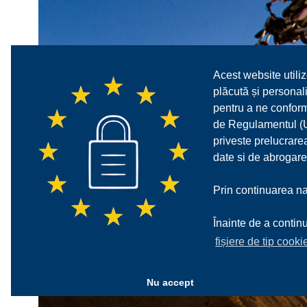
Acest website utiliz
plăcută și personali
pentru a ne confor
de Regulamentul (UE
priveste prelucrarea
date si de abrogare
Prin continuarea nav
Înainte de a continu
fișiere de tip cooki
Nu accept