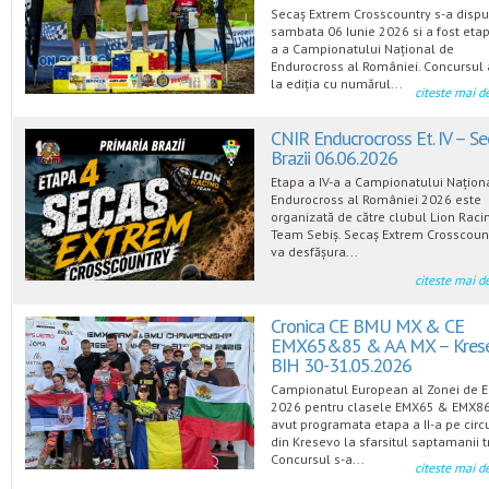
Secaș Extrem Crosscountry s-a dispu
sambata 06 Iunie 2026 si a fost etap
a a Campionatului Național de
Endurocross al României. Concursul 
la ediția cu numărul...
citeste mai d
CNIR Enducrocross Et. IV – Se
Brazii 06.06.2026
Etapa a IV-a a Campionatului Națion
Endurocross al României 2026 este
organizată de către clubul Lion Raci
Team Sebiș. Secaș Extrem Crosscoun
va desfășura...
citeste mai d
Cronica CE BMU MX & CE
EMX65&85 & AA MX – Krese
BIH 30-31.05.2026
Campionatul European al Zonei de E
2026 pentru clasele EMX65 & EMX86
avut programata etapa a II-a pe circu
din Kresevo la sfarsitul saptamanii t
Concursul s-a...
citeste mai d