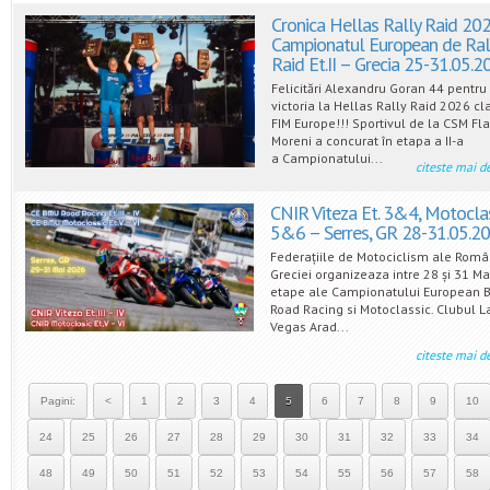
Cronica Hellas Rally Raid 20
Campionatul European de Ral
Raid Et.II – Grecia 25-31.05.2
Felicitări Alexandru Goran 44 pentru
victoria la Hellas Rally Raid 2026 c
FIM Europe!!! Sportivul de la CSM Fl
Moreni a concurat în etapa a II-a
a Campionatului...
citeste mai d
CNIR Viteza Et. 3&4, Motoclas
5&6 – Serres, GR 28-31.05.2
Federațiile de Motociclism ale Român
Greciei organizeaza intre 28 și 31 M
etape ale Campionatului European 
Road Racing si Motoclassic. Clubul L
Vegas Arad...
citeste mai d
Pagini:
<
1
2
3
4
5
6
7
8
9
10
24
25
26
27
28
29
30
31
32
33
34
48
49
50
51
52
53
54
55
56
57
58