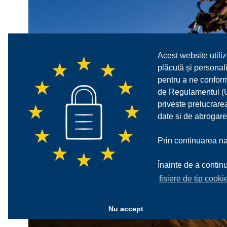
Acest website utiliz
plăcută și personali
pentru a ne confor
de Regulamentul (UE
priveste prelucrarea
date si de abrogare
Prin continuarea nav
Înainte de a continu
fișiere de tip cooki
Nu accept