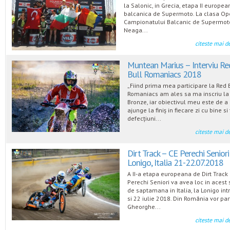
la Salonic, in Grecia, etapa II european
balcanica de Supermoto. La clasa Op
Campionatului Balcanic de Supermot
Neaga...
citeste mai d
Muntean Marius – Interviu Re
Bull Romaniacs 2018
„Fiind prima mea participare la Red 
Romaniacs am ales sa ma inscriu la
Bronze, iar obiectivul meu este de a
ajunge la finiș in fiecare zi cu bine si
defecțiuni...
citeste mai d
Dirt Track – CE Perechi Seniori
Lonigo, Italia 21-22.07.2018
A II-a etapa europeana de Dirt Track
Perechi Seniori va avea loc in acest s
de saptamana in Italia, la Lonigo int
si 22 iulie 2018. Din România vor par
Gheorghe...
citeste mai d