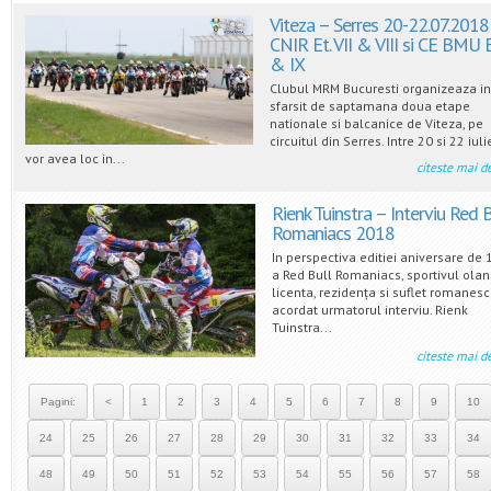
Viteza – Serres 20-22.07.2018
CNIR Et. VII & VIII si CE BMU Et
& IX
Clubul MRM Bucuresti organizeaza in
sfarsit de saptamana doua etape
nationale si balcanice de Viteza, pe
circuitul din Serres. Intre 20 si 22 iul
vor avea loc in...
citeste mai d
Rienk Tuinstra – Interviu Red 
Romaniacs 2018
In perspectiva editiei aniversare de 
a Red Bull Romaniacs, sportivul ola
licenta, rezidența si suflet romanesc
acordat urmatorul interviu. Rienk
Tuinstra...
citeste mai d
Pagini:
<
1
2
3
4
5
6
7
8
9
10
24
25
26
27
28
29
30
31
32
33
34
48
49
50
51
52
53
54
55
56
57
58