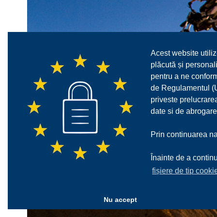
Acest website utiliz
plăcută și personali
pentru a ne confor
de Regulamentul (UE
priveste prelucrarea
date si de abrogare
Prin continuarea nav
Înainte de a continu
fișiere de tip cooki
Nu accept