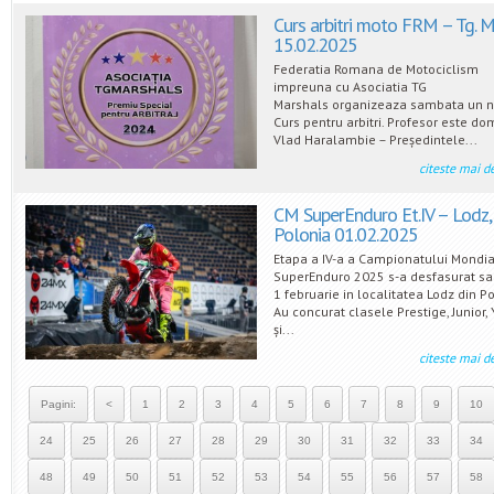
Curs arbitri moto FRM – Tg. 
15.02.2025
Federatia Romana de Motociclism
impreuna cu Asociatia TG
Marshals organizeaza sambata un 
Curs pentru arbitri. Profesor este do
Vlad Haralambie – Președintele...
citeste mai d
CM SuperEnduro Et.IV – Lodz,
Polonia 01.02.2025
Etapa a IV-a a Campionatului Mondia
SuperEnduro 2025 s-a desfasurat s
1 februarie in localitatea Lodz din Po
Au concurat clasele Prestige, Junior,
și...
citeste mai d
Pagini:
<
1
2
3
4
5
6
7
8
9
10
24
25
26
27
28
29
30
31
32
33
34
48
49
50
51
52
53
54
55
56
57
58