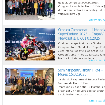
gazduit Congresul MACEC 2025.
Congresul Asociației Motocicliste a Ț
din Europa Centrală s-a desfășurat l
Varșovia între 7 și...
citeste mai d
Cronica Campionatului Mondi
SuperEnduro 2025 – Etapa VI
Newcastle, UK 01.03.2025
Cu doar o etapa inainte de Finala
Campionatului Mondial de SuperEnd
2025, Mario Popovici (Top Cross TCS
Otopeni), urca in Top 10 la clasa Juni
Mario a încheiat etapa de la...
citeste mai d
Seminar pentru arbitri FRM – 
Mureș 15.02.2025
La sfarsitul saptamanii trecute Fede
Romana de Motociclism
impreuna cu Asociatia TG Marshals 
organizat un nou Curs dedicat arbitri
disciplinelor motocros și...
citeste mai d