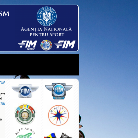
t
na
upta
rd
nal
la