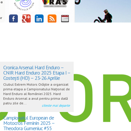
-a
or
Cronica Arsenal Hard Enduro –
CNIR Hard Enduro 2025 Etapa I –
Costești (HD) – 23-26 Aprilie
Clubul Extrem Motors Orăștie a organizat
prima etapa a Campionatului Național de
Hard Enduro al României 2025. Hard
Enduro Arsenal a avut pentru prima dată
patru zile de...
citeste mai departe
Campionatul European de
Motocros Feminin 2025 –
Theodora Gumeniuc #55