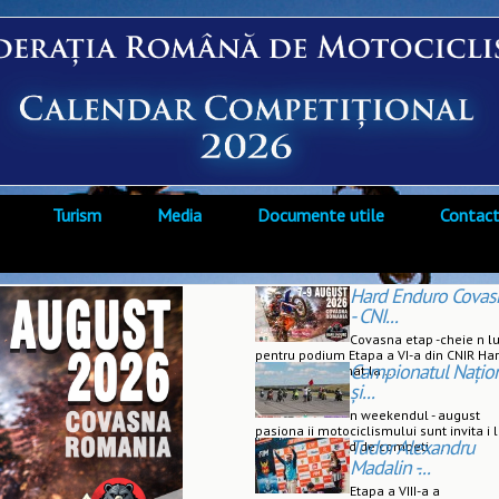
Turism
Media
Documente utile
Contac
Hard Enduro Covas
- CNI...
Covasna etap -cheie n l
pentru podium Etapa a VI-a din CNIR Ha
Campionatul Națio
Enduro programat la ...
și...
n weekendul - august
pasiona ii motociclismului sunt invita i 
Tudor Alexandru
un nou weekend de competi ...
Madalin -...
Etapa a VIII-a a