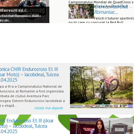
Campionatului Mondial de QuadCross s
Cronica Red Bull
desf urat n Lituania la Anyksciai ntre ...
uro Et. VI -...
e Supermoto...
dCross World...
terviuri cu...
Romaniac...
a a VI-a din CNIR Hard Enduro,
lui sunt invitați la un nou
s s-a desfășurat în Lituania
t la Red Bull Romaniacs 2026 -
Felicit ri tuturor sportivil
 vine...
ui pe...
...
ro din...
no tri care cu concurat la Red Bull
Romaniacs - Edi ia ...
onica CNIR Endurocross Et. III
oar Moto) – Iacobdeal, Tulcea
.04.2025
pa a III-a a Campionatului National de
urocross al Romaniei a fost organizata
bata de clubul Aventura Parc
rogea. Extrem Endurocross Iacobdeal a
t o etapă...
citeste mai departe
IR Endurocross Et. III (doar
to) – Iacobdeal, Tulcea
.04.2025