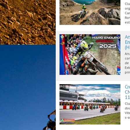
Clu
org
Cam
Rom
est
Ar
En
(H
Ars
com
de 
Ext
pri
Cr
CN
11
Clu
dou
Vit
s-a