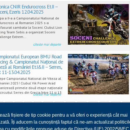
onica CNIR Endurocross Et.II –
ceni, Ezeris 12.04.2025
pa a II-a a Campionatului National de
urocross al Romaniei 2025 s-a
fasurat sambata la Soceni. Clubul Lion
ing Team Sebis a organizat Soceni
llenge Extrem...
citeste mai departe
mpionatul European BMU Road
cing & Campionatul Național de
teză al României Et.I&II – Serres,
 11-13.04.2025
epe Campionatul National de Viteza al
aniei 2025! Clubul Vik Power Arad
anizează primele două etape naționale
circuitul Serres din Grecia între 11 și 13
citeste mai departe
5
6
7
8
9
10
11
12
13
14
15
16
17
ează fișiere de tip cookie pentru a vă oferi o experiență cât mai
30
31
32
33
34
35
36
37
38
39
40
41
zată. Îți aducem la cunoștință faptul că ne-am actualizat politicil
54
55
56
57
58
59
60
61
62
63
64
65
ma cu modificările propuse aduse de Directiva (UE) 2002/58/EC 