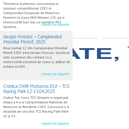
Theodora Gumeniuc concureaza in
sezonul competitional 2025 in
Campionatul European de Motocros
Feminin la clasa EMX Women 125, pe o
motocicletă Gas Gas cu numărul #55.
citeste mai departe
Sportiva...
Jacopo Hosciuc – Campionatul
Mondial MotoE 2025
Noul numar 12 din Campionatul Mondial
MotoE 2025 este Jacopo Hosciuc. Sportivul
este la primul său contact cu o
motocicletă electrică de curse și, alături de
echipa sa MSI...
citeste mai departe
Cronica CNIR Motocros Et.II – TCS
Racing Park 12-13.04.2025
Clubul Top Cross TCS Otopeni a organizat
etapa a II-a a Campionatului National de
Motocros al României 2025. Concursul s-a
disputat pe circuitul TCS Racing Park între
12 și 13...
citeste mai departe