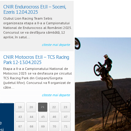
CNIR Endurocross Et.II – Soceni,
Ezeris 12.04.2025
Clubul Lion Racing Team Sebis
organizeaza etapa a II-a a Campionatului
National de Endurocross al României 2025.
Concursul se va desfășura sâmbătă, 12
aprilie, în satul...
citeste mai departe
CNIR Motocros Et.II – TCS Racing
Park 12-13.04.2025
Etapa a II-a a Campionatului National de
Motocros 2025 se va desfasura pe circuitul
TCS Racing Park din Ciolpani/Gorgota
(judetul Ilfov). Concursul va fi organizat de
către...
citeste mai departe
18
19
20
21
22
23
42
43
44
45
46
47
e
66
67
68
69
70
71
si