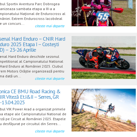
bul Sportiv Aventura Parc Dobrogea
anizeaza sambata etapa a III-a a
pionatului Național de Endurocross al
âniei. Extrem Endurocross Iacobdeal
e un concurs...
citeste mai departe
senal Hard Enduro – CNIR Hard
duro 2025 Etapa I – Costești
D) – 23-26 Aprilie
enal Hard Enduro deschide sezonul
petitional al Campionatului National
Hard Enduro al României 2025. Clubul
rem Motors Orăștie organizează pentru
ma dată un...
citeste mai departe
onica CE BMU Road Racing &
IR Viteză Et.I&II – Serres, GR
-13.04.2025
bul VIK Power Arad a organizat primele
a etape ale Campionatului National de
eză pe Circuit al României 2025. Etapele
u desfășurat pe circuitul din Serres...
citeste mai departe