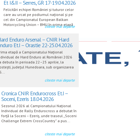
Et I&II – Serres, GR 17-19.04.2026
Felicitări echipei României și tuturor celor
care au urcat pe podiumul național și pe
cel din Campionatul European Balkan
Motorcycling Union – BMU în prima etapă
citeste mai departe
ard Enduro Arsenal – CNIR Hard
nduro Et.I – Orastie 22-25.04.2026
rima etapă a Campionatului Național
ndividual de Hard Enduro al României 2026
a debuta în perioada 22–25 aprilie, la
ostești, județul Hunedoara, sub organizarea
S...
citeste mai departe
Cronica CNIR Endurocross Et.I –
Soceni, Ezeris 18.04.2026
Sezonul 2026 al Campionatului Național
Individual de Rally Endurocross a debutat în
forță la Soceni – Ezeriș, unde traseul „Soceni
Challenge Extrem CrossCountry” a pus...
citeste mai departe