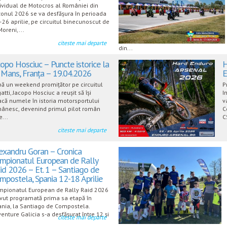
ividual de Motocros al României din
onul 2026 se va desfășura în perioada
26 aprilie, pe circuitul binecunoscut de
Moreni,...
citeste mai departe
din...
copo Hosciuc – Puncte istorice la
H
 Mans, Franța – 19.04.2026
E
ă un weekend promițător pe circuitul
P
atti, Jacopo Hosciuc a reușit să își
I
acă numele în istoria motorsportului
v
ânesc, devenind primul pilot român
C
e...
C
citeste mai departe
exandru Goran – Cronica
mpionatul European de Rally
id 2026 – Et. 1 – Santiago de
mpostela, Spania 12-18 Aprilie
pionatul European de Rally Raid 2026
vut programată prima sa etapă în
nia, la Santiago de Compostela.
enture Galicia s-a desfășurat între 12 și
citeste mai departe