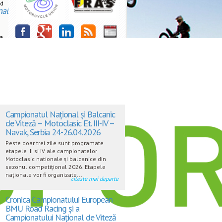
rd
nal
la
Campionatul Național și Balcanic
de Viteză – Motoclasic Et. III-IV –
Navak, Serbia 24-26.04.2026
Peste doar trei zile sunt programate
etapele III si IV ale campionatelor
Motoclasic nationale și balcanice din
sezonul competițional 2026. Etapele
naționale vor fi organizate...
citeste mai departe
Cronica Campionatului European
BMU Road Racing și a
Campionatului Național de Viteză