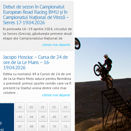
Debut de sezon în Campionatul
European Road Racing BMU și în
Campionatul Național de Viteză –
Serres 17-19.04.2026
În perioada 16–19 aprilie 2026, circuitul de
la Serres (Grecia), găzduiește primele două
etape ale Campionatului Național de
citeste mai departe
Jacopo Hosciuc – Cursa de 24 de
ore de la Le Mans – 16-
19.04.2026
Editia cu numarul 49 a Cursei de 24 de ore
de la Le Mans Moto aduce pentru România
o premieră: primul sportiv român care va fi
prezent la Startul uneia dintre cele mai
celebre...
citeste mai departe
18
19
20
21
22
23
42
43
44
45
46
47
e
66
67
68
69
70
71
si