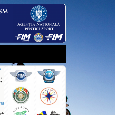
t
u
ii
ta-
na
upta