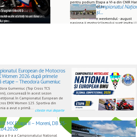
pentru podium Etapa a VI-a din CNIR Ha
Campionatul Națio
Enduro programat la ...
Ohvale GP-7...
- Ultimul test...
uro Et. VI -...
e Supermoto...
și...
lovakia Ring
i de Dirt Track vor concura în
a a VI-a din CNIR Hard Enduro,
lui sunt invitați la un nou
n weekendul - august
 vine...
ui pe...
pasiona ii motociclismului sunt invita i 
un nou weekend de competi ...
pionatul European de Motocros
 Women 2026 după primele
ă etape – Theodora Gumeniuc
dora Gumeniuc (Top Cross TCS
ni), concurează în acest sezon
tițional în Campionatul European de
ros EMX Women 125. Sportiva din
ia a avut o primă...
citeste mai departe
IR MX Etapa II – Moreni, DB 25-
.04.2026
pa a II-a a Campionatului Național