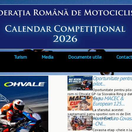
Turism
Media
Documente utile
Contac
Oportunitate pentr
pilot...
Oportunitate pentru pilo 
rom ni Ohvale GP- la Slovakia Ring p da
Cupa MACEC &
start data-end Pilo ii ...
European 125...
La sfarsitul acestei
saptamanii patru sportivi rom ni de Dirt
Hard Enduro Covas
Track vor concura n competi ii ...
- CNI...
Covasna etap -cheie n l