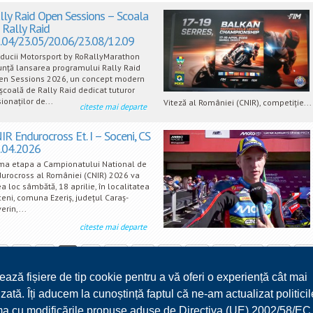
lly Raid Open Sessions – Scoala
 Rally Raid
.04/23.05/20.06/23.08/12.09
ducii Motorsport by RoRallyMarathon
nță lansarea programului Rally Raid
en Sessions 2026, un concept modern
școală de Rally Raid dedicat tuturor
ionaților de...
Viteză al României (CNIR), competiție...
citeste mai departe
IR Endurocross Et. I – Soceni, CS
.04.2026
ma etapa a Campionatului National de
urocross al României (CNIR) 2026 va
a loc sâmbătă, 18 aprilie, în localitatea
eni, comuna Ezeriș, județul Caraș-
erin,...
citeste mai departe
5
6
7
8
9
10
11
12
13
14
15
16
17
ează fișiere de tip cookie pentru a vă oferi o experiență cât mai
30
31
32
33
34
35
36
37
38
39
40
41
zată. Îți aducem la cunoștință faptul că ne-am actualizat politicil
54
55
56
57
58
59
60
61
62
63
64
65
ma cu modificările propuse aduse de Directiva (UE) 2002/58/EC 