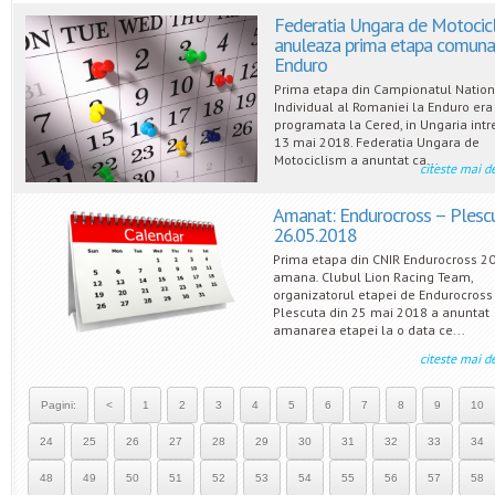
Federatia Ungara de Motocic
anuleaza prima etapa comuna
Enduro
Prima etapa din Campionatul Nation
Individual al Romaniei la Enduro era
programata la Cered, in Ungaria intre
13 mai 2018. Federatia Ungara de
Motociclism a anuntat ca...
citeste mai d
Amanat: Endurocross – Plesc
26.05.2018
Prima etapa din CNIR Endurocross 2
amana. Clubul Lion Racing Team,
organizatorul etapei de Endurocross
Plescuta din 25 mai 2018 a anuntat
amanarea etapei la o data ce...
citeste mai d
Pagini:
<
1
2
3
4
5
6
7
8
9
10
24
25
26
27
28
29
30
31
32
33
34
48
49
50
51
52
53
54
55
56
57
58