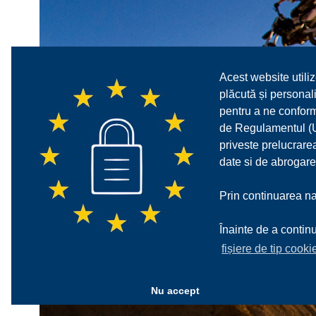
Acest website utiliz
plăcută și personali
pentru a ne confor
de Regulamentul (UE
priveste prelucrarea
date si de abrogare
Prin continuarea nav
Înainte de a continu
fișiere de tip cooki
Nu accept