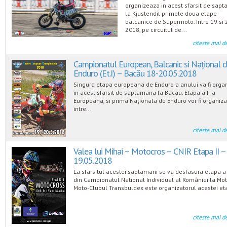
organizeaza in acest sfarsit de sap
la Kjustendil primele doua etape
balcanice de Supermoto. Intre 19 si
2018, pe circuitul de...
citeste mai d
Campionatul European, Balcanic si Național 
Enduro (Et.I) – Bacău 18-20.05.2018
Singura etapa europeana de Enduro a anului va fi orga
in acest sfarsit de saptamana la Bacau. Etapa a II-a
Europeana, si prima Naționala de Enduro vor fi organiza
intre...
citeste mai d
Valea lui Mihai – Motocros – CNIR Etapa II –
19.05.2018
La sfarsitul acestei saptamani se va desfasura etapa a 
din Campionatul National Individual al României la Mot
Moto-Clubul Transbuldex este organizatorul acestei eta
citeste mai d