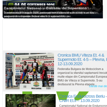
Oportunitate pentru pilotii români: Ohvale GP-7...
Cupa MACEC & European 125cc Youth - Ultimul test...
Hard Enduro Covasna - CNIR Hard Enduro Et. VI -...
Campionatul Național și Balcanic de Supermoto...
Oportunitate pentru piloții români: Ohvale GP-7 la Slovakia Ring
La sfarsitul acestei saptamanii patru sportivi români de Dirt Track vor concura în
Covasna, etapă-cheie în lupta pentru podium! Etapa a VI-a din CNIR Hard Enduro,
În weekendul 8-9 august 2026, pasionații motociclismului sunt invitați la un nou
competiții internaționale. Se vor desfășura: Finala...
programată la Covasna în perioada 7–9 august 2026, vine...
weekend de competiție dedicat vitezei și spectacolului pe...
Piloții interesați de o...
Cronica BMU Viteza Et. 4 &
Supermoto Et. 4-5 – Plevna,
12-13.09.2020
Federatia Bulgara de Motociclism a
organizat la sfarsitul saptamanii trecu
multe etape din Campionatul Europe
BMU de Viteza si Supermoto. S-au
desfasurat la Plevna etapele...
citeste mai d
Cronica Endurocross Beriu 
CNIR Et.II – 13.09.2020
Campionatul National de Endurocros