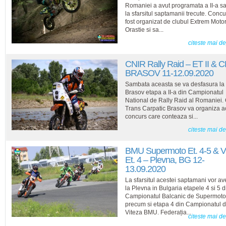
Romaniei a avut programata a II-a s
la sfarsitul saptamanii trecute. Concu
fost organizat de clubul Extrem Moto
Orastie si sa...
citeste mai d
CNIR Rally Raid – ET II & C
BRASOV 11-12.09.2020
Sambata aceasta se va desfasura la
Brasov etapa a II-a din Campionatul
National de Rally Raid al Romaniei.
Trans Carpatic Brasov va organiza a
concurs care conteaza si...
citeste mai d
BMU Supermoto Et. 4-5 & V
Et. 4 – Plevna, BG 12-
13.09.2020
La sfarsitul acestei saptamani vor av
la Plevna in Bulgaria etapele 4 si 5 d
Campionatul Balcanic de Supermoto
precum si etapa 4 din Campionatul 
Viteza BMU. Federația...
citeste mai d