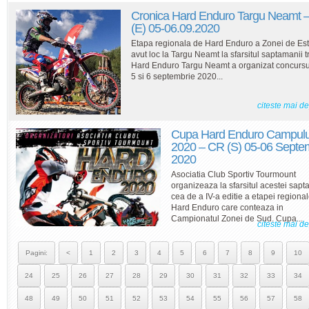
Cronica Hard Enduro Targu Neamt 
(E) 05-06.09.2020
Etapa regionala de Hard Enduro a Zonei de Est
avut loc la Targu Neamt la sfarsitul saptamanii t
Hard Enduro Targu Neamt a organizat concursul
5 si 6 septembrie 2020...
citeste mai d
Cupa Hard Enduro Campul
2020 – CR (S) 05-06 Septe
2020
Asociatia Club Sportiv Tourmount
organizeaza la sfarsitul acestei sap
cea de a IV-a editie a etapei regiona
Hard Enduro care conteaza in
Campionatul Zonei de Sud. Cupa...
citeste mai d
Pagini:
<
1
2
3
4
5
6
7
8
9
10
24
25
26
27
28
29
30
31
32
33
34
48
49
50
51
52
53
54
55
56
57
58