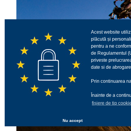
Acest website utiliz
plăcută și personali
pentru a ne confor
de Regulamentul (UE
priveste prelucrarea
date si de abrogare
Prin continuarea nav
Înainte de a continu
fișiere de tip cooki
Nu accept