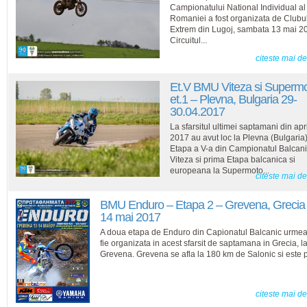
Campionatului National Individual al
Romaniei a fost organizata de Clubu
Extrem din Lugoj, sambata 13 mai 2
Circuitul...
citeste mai d
Et.V BMU Viteza si Superm
et.1 – Plevna, Bulgaria 29-
30.04.2017
La sfarsitul ultimei saptamani din apri
2017 au avut loc la Plevna (Bulgaria)
Etapa a V-a din Campionatul Balcani
Viteza si prima Etapa balcanica si
europeana la Supermoto...
citeste mai d
BMU Enduro – Etapa 2 – Grevena, Grecia
14 mai 2017
A doua etapa de Enduro din Capionatul Balcanic urme
fie organizata in acest sfarsit de saptamana in Grecia, l
Grevena. Grevena se afla la 180 km de Salonic si este p
citeste mai d