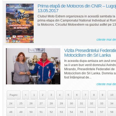
Prima etapă de Motocros din CNIR – Lugoj
13.05.2017
Clubul Moto Extrem organizeaza in această sambata la
prima etapa din Campionatul National Individual al Ro
la Motocros. Circuitul Motoextrem va gazdui astfel pe 13.
citeste mai d
Vizita Presedintelui Federati
Motociclism din Sri Lanka
In aceasta dupa-amiaza am avut on
sa ii uram bun venit domnului Avindra
Mirando, Presedintele Federatiei de
Motociclism din Sri Lanka. Domnia s
fost întâmpinat de...
citeste mai d
Pagini:
<
1
2
3
4
5
6
7
8
9
10
24
25
26
27
28
29
30
31
32
33
34
48
49
50
51
52
53
54
55
56
57
58