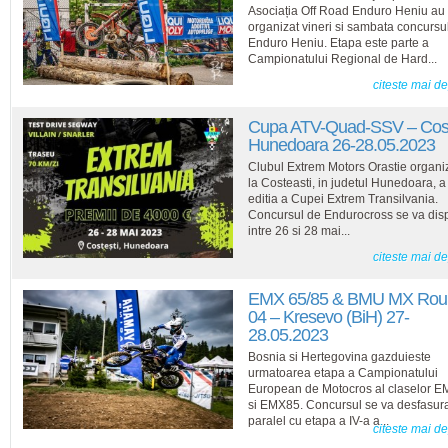
Asociația Off Road Enduro Heniu au
organizat vineri si sambata concursu
Enduro Heniu. Etapa este parte a
Campionatului Regional de Hard...
citeste mai d
Cupa ATV-Quad-SSV – Cost
Hunedoara 26-28.05.2023
Clubul Extrem Motors Orastie organ
la Costeasti, in judetul Hunedoara, a 
editia a Cupei Extrem Transilvania.
Concursul de Endurocross se va dis
intre 26 si 28 mai...
citeste mai d
EMX 65/85 & BMU MX Rou
04 – Kresevo (BiH) 27-
28.05.2023
Bosnia si Hertegovina gazduieste
urmatoarea etapa a Campionatului
European de Motocros al claselor 
si EMX85. Concursul se va desfasura
paralel cu etapa a IV-a a...
citeste mai d