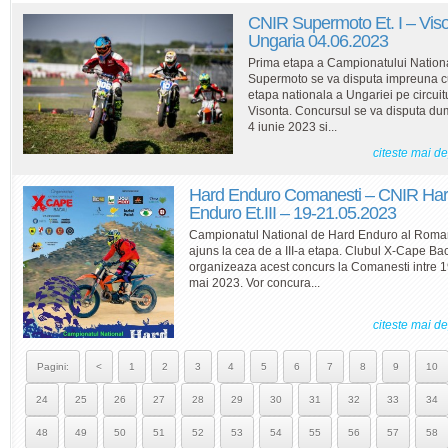
CNIR Supermoto Et. I – Viso
Ungaria 04.06.2023
Prima etapa a Campionatului Nation
Supermoto se va disputa impreuna 
etapa nationala a Ungariei pe circuit
Visonta. Concursul se va disputa du
4 iunie 2023 si...
citeste mai d
Hard Enduro Comanesti – CNIR Ha
Enduro Et.III – 19-21.05.2023
Campionatul National de Hard Enduro al Roman
ajuns la cea de a III-a etapa. Clubul X-Cape Ba
organizeaza acest concurs la Comanesti intre 1
mai 2023. Vor concura...
citeste mai d
Pagini:
<
1
2
3
4
5
6
7
8
9
10
24
25
26
27
28
29
30
31
32
33
34
48
49
50
51
52
53
54
55
56
57
58