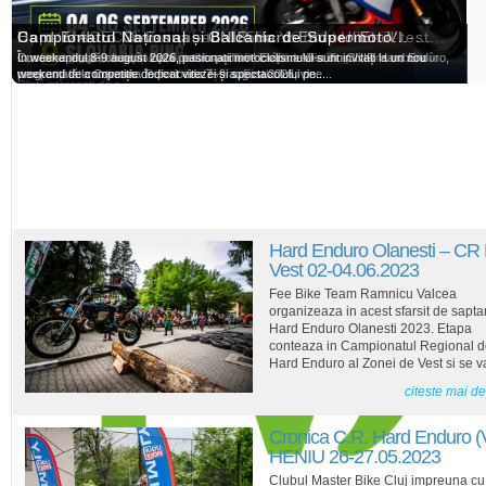
Oportunitate pentru pilotii români: Ohvale GP-7...
Cupa MACEC & European 125cc Youth - Ultimul test...
Hard Enduro Covasna - CNIR Hard Enduro Et. VI -...
Campionatul Național și Balcanic de Supermoto...
Oportunitate pentru piloții români: Ohvale GP-7 la Slovakia Ring
La sfarsitul acestei saptamanii patru sportivi români de Dirt Track vor concura în
Covasna, etapă-cheie în lupta pentru podium! Etapa a VI-a din CNIR Hard Enduro,
În weekendul 8-9 august 2026, pasionații motociclismului sunt invitați la un nou
competiții internaționale. Se vor desfășura: Finala...
programată la Covasna în perioada 7–9 august 2026, vine...
weekend de competiție dedicat vitezei și spectacolului pe...
Piloții interesați de o...
Hard Enduro Olanesti – CR
Vest 02-04.06.2023
Fee Bike Team Ramnicu Valcea
organizeaza in acest sfarsit de sap
Hard Enduro Olanesti 2023. Etapa
conteaza in Campionatul Regional 
Hard Enduro al Zonei de Vest si se va
citeste mai d
Cronica C.R. Hard Enduro (
HENIU 26-27.05.2023
Clubul Master Bike Cluj impreuna cu