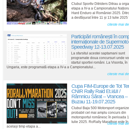
Clubul Sportiv Ditriders Ditrau a orga
etapa a IV-a a Campionatului Națion
Hard Enduro al României 2025. Ditro
a desfășurat între 11 și 13 Iulie 2025 î
citeste mai d
Participări românești în compe
internaționale de Supermoto 
Speedway 12-13.07.2025
La sfarsitul acestei saptamani sunt
programate doua concursuri unde vo
startul sportivi români. La Visonta, în
Ungaria, este programată etapa a IV-a a Campionatului...
citeste mai d
Cupa FIM-Europe de Tot Te
CNIR Rally Raid Et.I&II /
Râmnicu Sărat – Vrancea –
Buzau 11-19.07.2025
Clubul Baja 500 Motorsport organiz
probabil cel mai amplu concurs din
motorsportul românesc în perioada 
Iulie 2025. RoRally Marathon este în
citeste mai d
același timp etapa a...