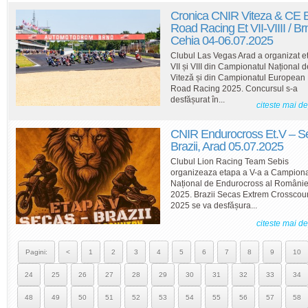
Cronica CNIR Viteza & CE
Road Racing Et VII-VIIII / Br
Cehia 04-06.07.2025
Clubul Las Vegas Arad a organizat e
VII și VIII din Campionatul Național d
Viteză și din Campionatul Europea
Road Racing 2025. Concursul s-a
desfășurat în...
citeste mai d
CNIR Endurocross Et.V – S
Brazii, Arad 05.07.2025
Clubul Lion Racing Team Sebis
organizeaza etapa a V-a a Campiona
Național de Endurocross al Românie
2025. Brazii Secas Extrem Crosscou
2025 se va desfășura...
citeste mai d
Pagini:
<
1
2
3
4
5
6
7
8
9
10
24
25
26
27
28
29
30
31
32
33
34
48
49
50
51
52
53
54
55
56
57
58