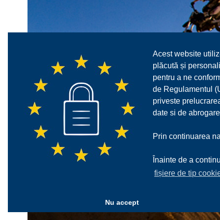
Acest website utiliz
plăcută și personali
pentru a ne confor
de Regulamentul (UE
priveste prelucrarea
date si de abrogare
Prin continuarea nav
Înainte de a continu
fișiere de tip cooki
Nu accept