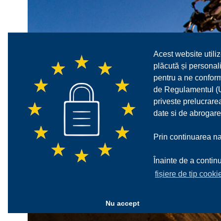
Acest website utiliz
plăcută și personali
pentru a ne confor
de Regulamentul (UE
priveste prelucrarea
date si de abrogare
Prin continuarea nav
Înainte de a continu
fișiere de tip cooki
Nu accept