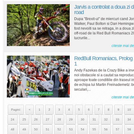
Jarvis a controlat a doua zi d
road
Dupa ”Brexit-ul” de miercuri cand Jo
Walker, Paul Bolton si Dan Hemingw
fost nevoiti sa se retraga, in a doua z
off-road de la Red Bull Romaniacs 2
lucrurile...
citeste mai d
RedBull Romaniacs, Prolog 
1
Andy Fazekas de la Crazy Bike a inv
noi obstacole si a cautat sa reprodu
aproape toate conditiile din traseul i
de echipa lui Martin Freinademetz: b
seculari,...
citeste mai d
Pagini:
<
1
2
3
4
5
6
7
8
9
10
24
25
26
27
28
29
30
31
32
33
34
48
49
50
51
52
53
54
55
56
57
58