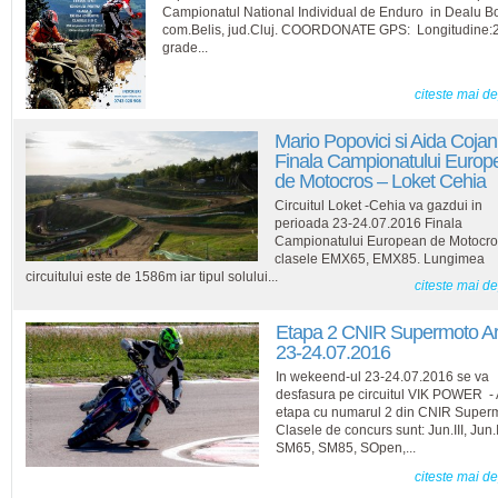
Campionatul National Individual de Enduro in Dealu Bot
com.Belis, jud.Cluj. COORDONATE GPS: Longitudine:
grade...
citeste mai d
Mario Popovici si Aida Cojan
Finala Campionatului Europ
de Motocros – Loket Cehia
Circuitul Loket -Cehia va gazdui in
perioada 23-24.07.2016 Finala
Campionatului European de Motocro
clasele EMX65, EMX85. Lungimea
circuitului este de 1586m iar tipul solului...
citeste mai d
Etapa 2 CNIR Supermoto A
23-24.07.2016
In wekeend-ul 23-24.07.2016 se va
desfasura pe circuitul VIK POWER -
etapa cu numarul 2 din CNIR Super
Clasele de concurs sunt: Jun.III, Jun.I
SM65, SM85, SOpen,...
citeste mai d