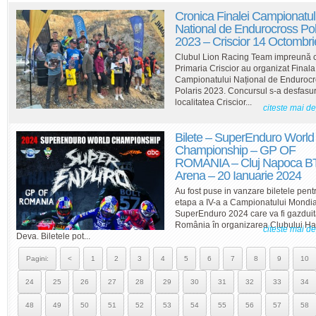
Cronica Finalei Campionatul
National de Endurocross Pol
2023 – Criscior 14 Octombri
Clubul Lion Racing Team impreună 
Primaria Criscior au organizat Finala
Campionatului Național de Enduroc
Polaris 2023. Concursul s-a desfasur
localitatea Criscior...
citeste mai d
Bilete – SuperEnduro World
Championship – GP OF
ROMANIA – Cluj Napoca B
Arena – 20 Ianuarie 2024
Au fost puse in vanzare biletele pent
etapa a IV-a a Campionatului Mondia
SuperEnduro 2024 care va fi gazdui
România în organizarea Clubului Ha
citeste mai d
Deva. Biletele pot...
Pagini:
<
1
2
3
4
5
6
7
8
9
10
24
25
26
27
28
29
30
31
32
33
34
48
49
50
51
52
53
54
55
56
57
58