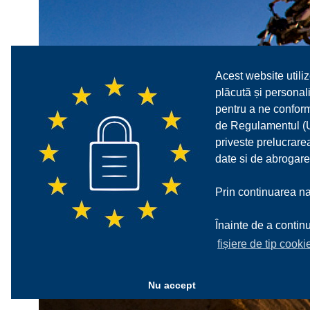
Acest website utiliz
plăcută și personali
pentru a ne confor
de Regulamentul (UE
priveste prelucrarea
date si de abrogare
Prin continuarea nav
Înainte de a continu
fișiere de tip cooki
Nu accept