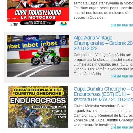
sambata Cupa Transylvania la Motoc
Felicitam organizatorii pentru constru
acestui nou traseu de motocros si le
succes in Cupa de...
citeste mai d
Alpe Adria Vintage
Championship – Grobnik 20
22.10.2023
Campionatul Vintage Alpe Adria are
programata la sfarsitul acestei sapt
ultima etapa in Croatia, pe circuitul d
Grobnik. Din România vor concura i
Finala Alpe Adria...
citeste mai d
Cupa Dumitru Gheorghe – 
Endurocross (EST) Et. III –
Izvoranu BUZAU 21.10.202
Clubul Motostar Adventure Buzau
organizeaza sambata etapa a III-a a
Campionatului Regional de Endurocr
Zonei de Est. Cupa Dumitru Gheorg
va desfasura in localitatea...
citeste mai d