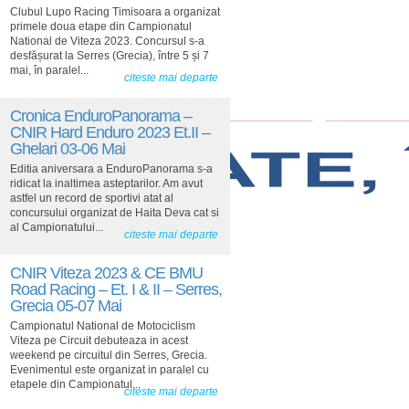
Clubul Lupo Racing Timisoara a organizat
primele doua etape din Campionatul
National de Viteza 2023. Concursul s-a
desfășurat la Serres (Grecia), între 5 și 7
mai, în paralel...
citeste mai departe
Cronica EnduroPanorama –
CNIR Hard Enduro 2023 Et.II –
Ghelari 03-06 Mai
Editia aniversara a EnduroPanorama s-a
ridicat la inaltimea asteptarilor. Am avut
astfel un record de sportivi atat al
concursului organizat de Haita Deva cat si
al Campionatului...
citeste mai departe
CNIR Viteza 2023 & CE BMU
Road Racing – Et. I & II – Serres,
Grecia 05-07 Mai
Campionatul National de Motociclism
Viteza pe Circuit debuteaza in acest
weekend pe circuitul din Serres, Grecia.
Evenimentul este organizat in paralel cu
etapele din Campionatul...
citeste mai departe