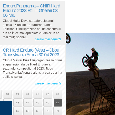
EnduroPanorama – CNIR Hard
Enduro 2023 Et.II – Ghelari 03-
06 Mai
Clubul Haita Deva sarbatoreste anul
acesta 15 ani de EnduroPanorama.
Felicitari! Cincisprezece ani de concursuri
din ce în ce mai apreciate cu din ce în ce
mai mulți sportivi...
citeste mai departe
CR Hard Enduro (Vest) – Jibou
Transylvania Arena 30.04.2023
Clubul Master Bike Cluj organizeaza prima
etapa regionala de Hard Enduro a
sezonului competitional 2023. Jibou
Transylvania Arena a ajuns la cea de a II-a
editie si se va...
citeste mai departe
18
19
20
21
22
23
42
43
44
45
46
47
66
67
68
69
70
71