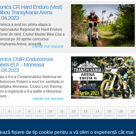
onica CR Hard Enduro (Vest)
Jibou Transylvania Arena
.04.2023
inica a avut loc prima etapa a
mpionatului Regional de Hard Enduro
Zonei de Vest. Clubul Master Bike Cluj a
anizat pe 30 aprilie concursul
nsylvania Arena, această...
citeste mai departe
onica CNIR Endurocross
laris Et.II – Moneasa
.04.2023
pa a II-a a Campionatului National de
urocross Polaris a avut loc sambata in
alitatea Moneasa. Clubul Lion Racing
m a organizat a II-a editie a Moneasa
rem...
citeste mai departe
5
6
7
8
9
10
11
12
13
14
15
16
17
30
31
32
33
34
35
36
37
38
39
40
41
ează fișiere de tip cookie pentru a vă oferi o experiență cât mai
54
55
56
57
58
59
60
61
62
63
64
65