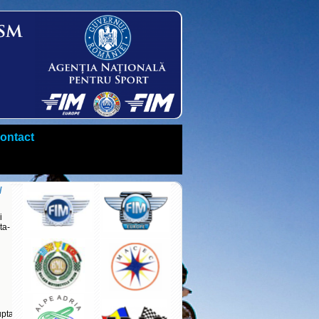
ontact
u
i
ta-
upta