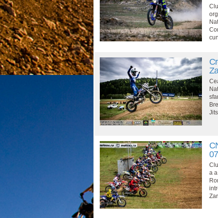
Clu
org
Nat
Con
cun
Cr
Za
Cea
Nat
sfa
Bre
Jit
CN
07
Clu
a a
Rom
int
Zar