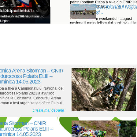
pentru podium Etapa a VI-a din CNIR H
Campionatul Națio
Enduro programat la ...
: Ohvale GP-7...
h - Ultimul test...
Enduro Et. VI -...
de Supermoto...
și...
lovakia Ring
i de Dirt Track vor concura în
a a VI-a din CNIR Hard Enduro,
lui sunt invitați la un nou
n weekendul - august
 vine...
ui pe...
pasiona ii motociclismului sunt invita i la
nou weekend de competi ...
onica Arena Sitorman – CNIR
durocross Polaris Et.III –
minica 14.05.2023
pa a III-a a Campionatului National de
urocross Polaris 2023 a avut loc
inica la Constanta. Concursul Arena
orman a fost organizat de către Clubul
citeste mai departe
ena Sitorman – CNIR
durocross Polaris Et.III –
minica 14.05.2023