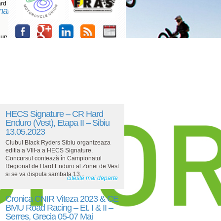
ard
nal
 un
HECS Signature – CR Hard
Enduro (Vest), Etapa II – Sibiu
13.05.2023
Clubul Black Ryders Sibiu organizeaza
editia a VIII-a a HECS Signature.
Concursul contează în Campionatul
Regional de Hard Enduro al Zonei de Vest
si se va disputa sambata 13...
citeste mai departe
Cronica CNIR Viteza 2023 & CE
BMU Road Racing – Et. I & II –
Serres, Grecia 05-07 Mai