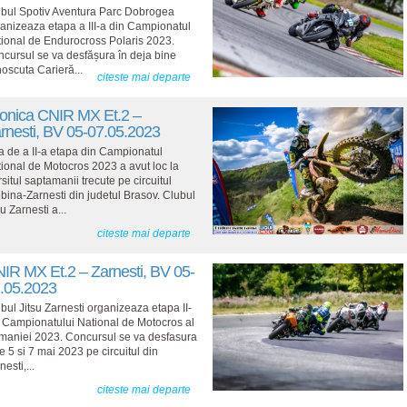
bul Spotiv Aventura Parc Dobrogea
anizeaza etapa a III-a din Campionatul
ional de Endurocross Polaris 2023.
cursul se va desfășura în deja bine
oscuta Carieră...
citeste mai departe
onica CNIR MX Et.2 –
rnesti, BV 05-07.05.2023
 de a II-a etapa din Campionatul
ional de Motocros 2023 a avut loc la
rsitul saptamanii trecute pe circuitul
bina-Zarnesti din judetul Brasov. Clubul
su Zarnesti a...
citeste mai departe
IR MX Et.2 – Zarnesti, BV 05-
.05.2023
bul Jitsu Zarnesti organizeaza etapa II-
 Campionatului National de Motocros al
aniei 2023. Concursul se va desfasura
re 5 si 7 mai 2023 pe circuitul din
nesti,...
citeste mai departe