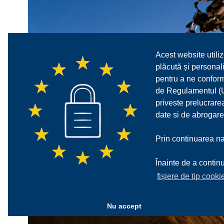
Acest website utiliz
plăcută și personali
pentru a ne confor
de Regulamentul (UE
priveste prelucrarea
date si de abrogare
Prin continuarea nav
Înainte de a continu
fișiere de tip cooki
Nu accept