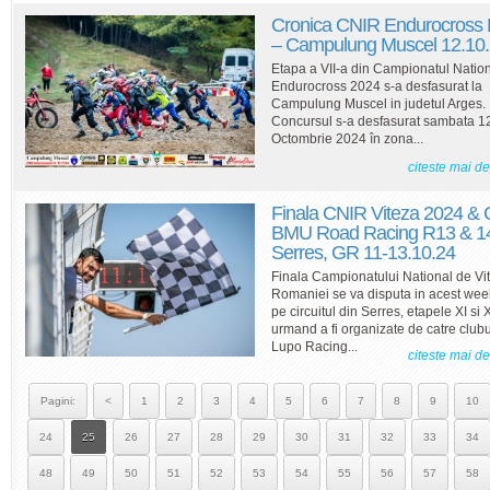
Cronica CNIR Endurocross E
– Campulung Muscel 12.10
Etapa a VII-a din Campionatul Natio
Endurocross 2024 s-a desfasurat la
Campulung Muscel in judetul Arges.
Concursul s-a desfasurat sambata 1
Octombrie 2024 în zona...
citeste mai d
Finala CNIR Viteza 2024 &
BMU Road Racing R13 & 1
Serres, GR 11-13.10.24
Finala Campionatului National de Vit
Romaniei se va disputa in acest we
pe circuitul din Serres, etapele XI si X
urmand a fi organizate de catre clubu
Lupo Racing...
citeste mai d
Pagini:
<
1
2
3
4
5
6
7
8
9
10
24
25
26
27
28
29
30
31
32
33
34
48
49
50
51
52
53
54
55
56
57
58