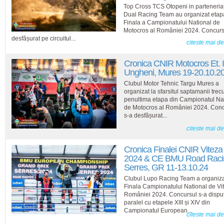
Top Cross TCS Otopeni in parteneria
Dual Racing Team au organizat etap
Finala a Campionatului National de
Motocros al României 2024. Concurs
desfășurat pe circuitul...
citeste mai d
Cronica CNIR Motocros Et. 
Ungheni, Mures 19-20.10.2
Clubul Motor Tehnic Targu Mures a
organizat la sfarsitul saptamanii trec
penultima etapa din Campionatul Na
de Motocros al României 2024. Conc
s-a desfășurat...
citeste mai d
Cronica Finalei CNIR Viteza
2024 & CE BMU Road Raci
Serres, GR 11-13.10.24
Clubul Lupo Racing Team a organiza
Finala Campionatului National de Vit
României 2024. Concursul s-a disput
paralel cu etapele XIII și XIV din
Campionatul European...
citeste mai d