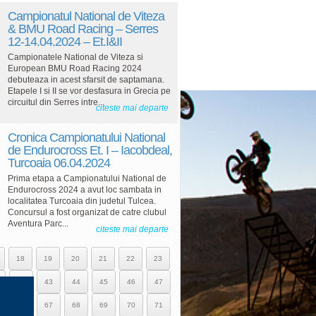
Campionatul National de Viteza
& BMU Road Racing – Serres
12-14.04.2024 – Et.I&II
Campionatele National de Viteza si
European BMU Road Racing 2024
debuteaza in acest sfarsit de saptamana.
Etapele I si II se vor desfasura in Grecia pe
circuitul din Serres intre...
citeste mai departe
Cronica Campionatului National
de Endurocross Et. I – Iacobdeal,
Turcoaia 06.04.2024
Prima etapa a Campionatului National de
Endurocross 2024 a avut loc sambata in
localitatea Turcoaia din judetul Tulcea.
Concursul a fost organizat de catre clubul
Aventura Parc...
citeste mai departe
18
19
20
21
22
23
42
43
44
45
46
47
66
67
68
69
70
71