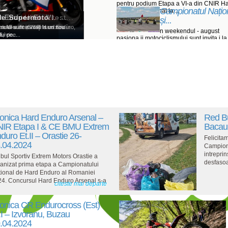
pentru podium Etapa a VI-a din CNIR H
Campionatul Națio
Enduro programat la ...
: Ohvale GP-7...
h - Ultimul test...
Enduro Et. VI -...
de Supermoto...
și...
lovakia Ring
i de Dirt Track vor concura în
a a VI-a din CNIR Hard Enduro,
lui sunt invitați la un nou
n weekendul - august
 vine...
ui pe...
pasiona ii motociclismului sunt invita i la
nou weekend de competi ...
onica Hard Enduro Arsenal –
Red B
IR Etapa I & CE BMU Extrem
Bacau 
duro Et.II – Orastie 26-
Felicita
.04.2024
Campiona
intreprin
bul Sportiv Extrem Motors Orastie a
desfasoa
anizat prima etapa a Campionatului
ional de Hard Enduro al Romaniei
4. Concursul Hard Enduro Arsenal s-a
citeste mai departe
onica CR Endurocross (Est)
.I – Izvoranu, Buzau
.04.2024