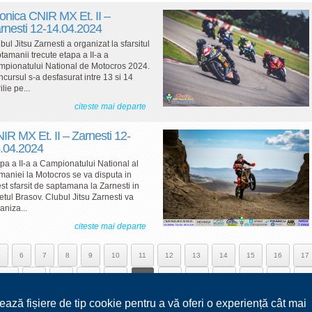
onica CNIR MX Et. II –
rnesti 12-14.04.2024
bul Jitsu Zarnesti a organizat la sfarsitul
tamanii trecute etapa a II-a a
pionatului National de Motocros 2024.
cursul s-a desfasurat intre 13 si 14
ilie pe...
citeste mai departe
IR MX Et. II – Zarnesti 12-
.04.2024
pa a II-a a Campionatului National al
aniei la Motocros se va disputa in
st sfarsit de saptamana la Zarnesti in
etul Brasov. Clubul Jitsu Zarnesti va
aniza...
citeste mai departe
5
6
7
8
9
10
11
12
13
14
15
16
17
30
31
32
33
34
35
36
37
38
39
40
41
ează fișiere de tip cookie pentru a vă oferi o experiență cât mai
54
55
56
57
58
59
60
61
62
63
64
65