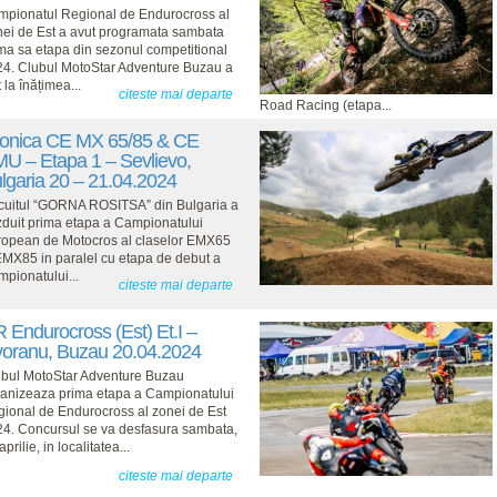
pionatul Regional de Endurocross al
ei de Est a avut programata sambata
ma sa etapa din sezonul competitional
4. Clubul MotoStar Adventure Buzau a
t la înățimea...
citeste mai departe
Road Racing (etapa...
onica CE MX 65/85 & CE
U – Etapa 1 – Sevlievo,
lgaria 20 – 21.04.2024
cuitul “GORNA ROSITSA” din Bulgaria a
duit prima etapa a Campionatului
opean de Motocros al claselor EMX65
EMX85 in paralel cu etapa de debut a
pionatului...
citeste mai departe
 Endurocross (Est) Et.I –
voranu, Buzau 20.04.2024
bul MotoStar Adventure Buzau
anizeaza prima etapa a Campionatului
ional de Endurocross al zonei de Est
4. Concursul se va desfasura sambata,
aprilie, in localitatea...
citeste mai departe