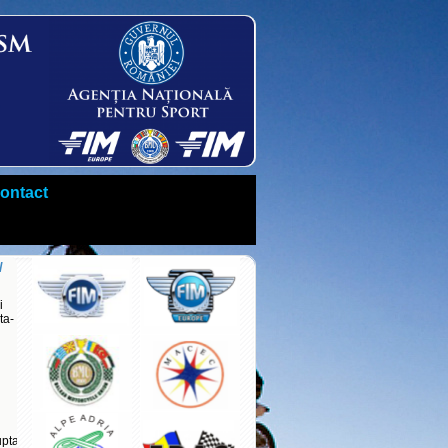
ontact
u
i
ta-
upta