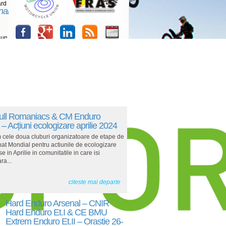
ard
nal
 un
ull Romaniacs & CM Enduro
– Acțiuni ecologizare aprilie 2024
m cele doua cluburi organizatoare de etape de
t Mondial pentru actiunile de ecologizare
se in Aprilie in comunitatile in care isi
ra...
citeste mai departe
Hard Enduro Arsenal – CNIR
Hard Enduro Et.I & CE BMU
Extrem Enduro Et.II – Orastie 26-