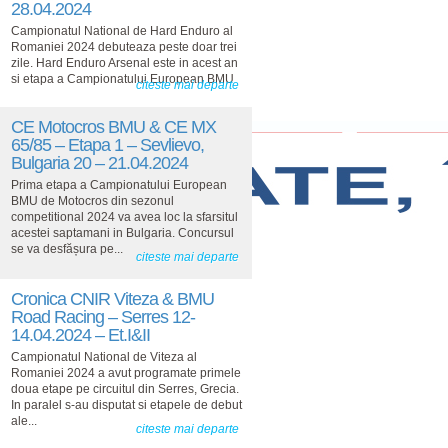
28.04.2024
Campionatul National de Hard Enduro al
Romaniei 2024 debuteaza peste doar trei
zile. Hard Enduro Arsenal este in acest an
si etapa a Campionatului European BMU
citeste mai departe
CE Motocros BMU & CE MX
65/85 – Etapa 1 – Sevlievo,
Bulgaria 20 – 21.04.2024
Prima etapa a Campionatului European
BMU de Motocros din sezonul
competitional 2024 va avea loc la sfarsitul
acestei saptamani in Bulgaria. Concursul
se va desfășura pe...
citeste mai departe
Cronica CNIR Viteza & BMU
Road Racing – Serres 12-
14.04.2024 – Et.I&II
Campionatul National de Viteza al
Romaniei 2024 a avut programate primele
doua etape pe circuitul din Serres, Grecia.
In paralel s-au disputat si etapele de debut
ale...
citeste mai departe