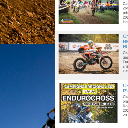
Cam
Zon
pri
202
fos
Cr
BM
Bu
Cir
gaz
Eur
si 
Cam
CR
Iz
Clu
org
Reg
202
20 