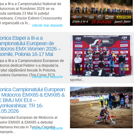
pa a III-a a Campionatului National de
urocross al României 2026 se va
puta sambata 23 Mai în județul
edoara. Criscior Extrem Crosscountry
i organizată ca în...
citeste mai departe
onica Etapei a III-a a
mpionatului European de
tocros EMX Women 2026 –
orniki, Polonia 16-17 Mai
pa a III-a a Campionatului European de
ocros dedicat Fetelor s-a disputat la
rșitul săptămânii trecute în Polonia.
eodora Gumeniuc (Top Cross TCS
citeste mai departe
sportivi...
onica Campionatului European
 Motocros EMX65 & EMX85 &
 BMU MX Et.II –
yonkarahisar, TR 16-
.05.2026
pionatul European de Motocros al
aselor EMX65 & EMX85 a debutat
tamana trecuta in Turcia. Circuitul
citeste mai departe
manșele...