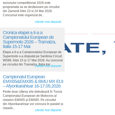
sezonului competitional 2026 este
programata sa se desfasoare pe circuitul
din Zarnesti între 23 si 24 Mai 2026.
Concursul este organizat de...
citeste mai departe
Cronica etapei a II-a a
Campionatului European de
Supermoto 2026 – Tramatza,
Italia 15-17 Mai
Etapa a II-a a Campionatului European de
Supermoto s-a disputat pe Sardinia Circuit
WS98, între 15 și 17 Mai 2026. Au concurat
pe circuitul din Tramatza, Italia trei
citeste mai departe
Campionatul European
EMX65&EMX85 & BMU MX Et.II
– Afyonkarahisar 16-17.05.2026
Peste doar câteva zile debutează în Turcia
Campionatul European de Motocros al
claselor EMX65 și EMX85. Pe circuitul
din Afyonkarahisar vor concura în paralel și
clasele...
citeste mai departe