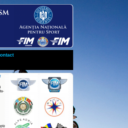
ontact
u
i
ta-
upta