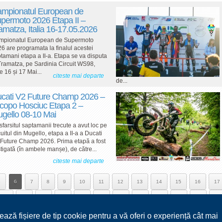
mpionatul European de
permoto 2026 Etapa II –
amatza, Italia 16-17.05.2026
mpionatul European de Supermoto
6 are programata la finalul acestei
tamani etapa a II-a. Etapa se va disputa
Tramatza, pe Sardinia Circuit WS98,
re 16 și 17 Mai...
citeste mai departe
de...
cati V2 Future Champ 2026 –
copo Hosciuc Etapa 2 –
gello 08-10 Mai
sfarsitul saptamanii trecute a avut loc pe
cuitul din Mugello, etapa a II-a a Ducati
Future Champ 2026. Prima etapă a fost
tigată (în ambele manșe), de către...
citeste mai departe
5
6
7
8
9
10
11
12
13
14
15
16
17
30
31
32
33
34
35
36
37
38
39
40
41
ează fișiere de tip cookie pentru a vă oferi o experiență cât mai
54
55
56
57
58
59
60
61
62
63
64
65