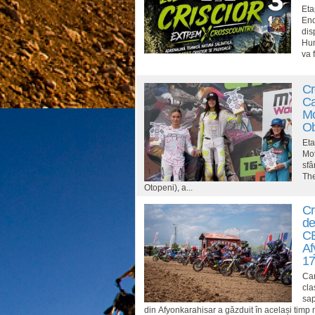
Eta
End
dis
Hun
va f
Cr
Ca
Mo
Ob
Eta
Mot
sfâ
Th
Otopeni), a...
Cr
de
CE
Af
17
Cam
cl
sap
din Afyonkarahisar a găzduit în același timp 