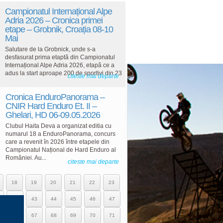
Campionatul Internațional Alpe
Adria 2026 – Cronica primei
etape – Grobnik, Croația 08-10
Mai
Salutare de la Grobnick, unde s-a
desfasurat prima etaptă din Campionatul
Internațional Alpe Adria 2026, etapă ce a
adus la start aproape 200 de sportivi din 23
citeste mai departe
Cronica EnduroPanorama –
CNIR Hard Enduro Et. II –
Ghelari, HD 06-09.05.2026
Clubul Haita Deva a organizat editia cu
numarul 18 a EnduroPanorama, concurs
care a revenit în 2026 între etapele din
Campionatul Național de Hard Enduro al
României. Au...
citeste mai departe
18
19
20
21
22
23
42
43
44
45
46
47
66
67
68
69
70
71