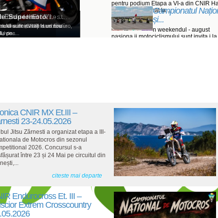
pentru podium Etapa a VI-a din CNIR H
Campionatul Națio
Enduro programat la ...
: Ohvale GP-7...
h - Ultimul test...
Enduro Et. VI -...
de Supermoto...
și...
lovakia Ring
i de Dirt Track vor concura în
a a VI-a din CNIR Hard Enduro,
lui sunt invitați la un nou
n weekendul - august
 vine...
ui pe...
pasiona ii motociclismului sunt invita i la
nou weekend de competi ...
onica CNIR MX Et.III –
rnesti 23-24.05.2026
bul Jitsu Zărnesti a organizat etapa a III-
ationala de Motocros din sezonul
petitional 2026. Concursul s-a
fășurat între 23 și 24 Mai pe circuitul din
nești,...
citeste mai departe
IR Endurocross Et. III –
iscior Extrem Crosscountry
.05.2026