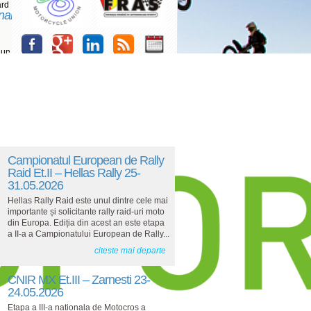
ard
nal
 un
Campionatul European de Rally
Raid Et.II – Hellas Rally 25-
31.05.2026
Hellas Rally Raid este unul dintre cele mai
importante și solicitante rally raid-uri moto
din Europa. Ediția din acest an este etapa
a II-a a Campionatului European de Rally...
citeste mai departe
CNIR MX Et.III – Zarnesti 23-
24.05.2026
Etapa a III-a nationala de Motocros a