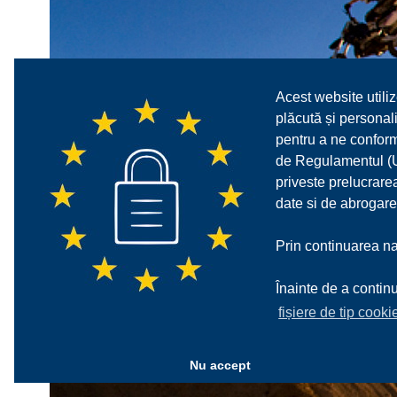
Acest website utiliz
plăcută și personali
pentru a ne confor
de Regulamentul (UE
priveste prelucrarea
date si de abrogare
Prin continuarea nav
Înainte de a continu
fișiere de tip cooki
Nu accept