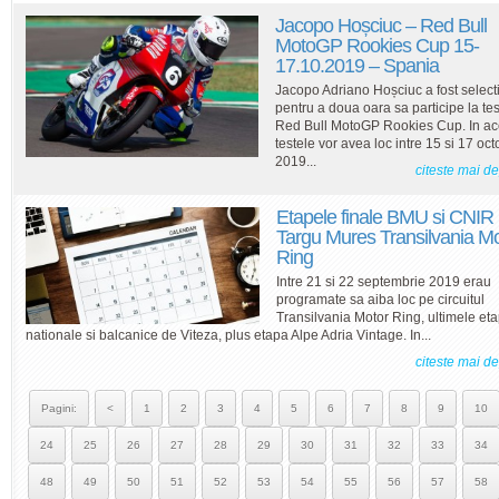
Jacopo Hoșciuc – Red Bull
MotoGP Rookies Cup 15-
17.10.2019 – Spania
Jacopo Adriano Hoșciuc a fost select
pentru a doua oara sa participe la te
Red Bull MotoGP Rookies Cup. In ac
testele vor avea loc intre 15 si 17 oc
2019...
citeste mai d
Etapele finale BMU si CNIR
Targu Mures Transilvania Mo
Ring
Intre 21 si 22 septembrie 2019 erau
programate sa aiba loc pe circuitul
Transilvania Motor Ring, ultimele et
nationale si balcanice de Viteza, plus etapa Alpe Adria Vintage. In...
citeste mai d
Pagini:
<
1
2
3
4
5
6
7
8
9
10
24
25
26
27
28
29
30
31
32
33
34
48
49
50
51
52
53
54
55
56
57
58