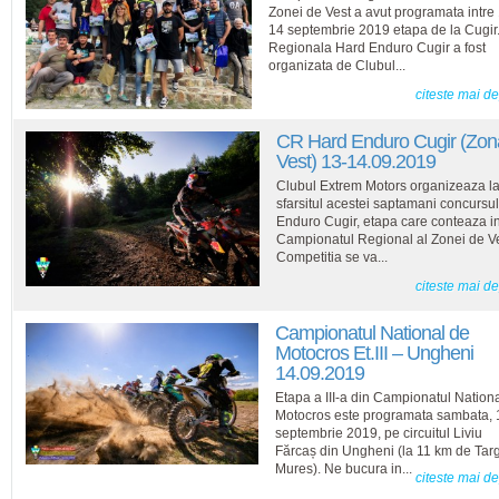
Zonei de Vest a avut programata intre 
14 septembrie 2019 etapa de la Cugir
Regionala Hard Enduro Cugir a fost
organizata de Clubul...
citeste mai d
CR Hard Enduro Cugir (Zon
Vest) 13-14.09.2019
Clubul Extrem Motors organizeaza l
sfarsitul acestei saptamani concursu
Enduro Cugir, etapa care conteaza i
Campionatul Regional al Zonei de Ve
Competitia se va...
citeste mai d
Campionatul National de
Motocros Et.III – Ungheni
14.09.2019
Etapa a III-a din Campionatul Nation
Motocros este programata sambata, 
septembrie 2019, pe circuitul Liviu
Fărcaș din Ungheni (la 11 km de Tar
Mures). Ne bucura in...
citeste mai d