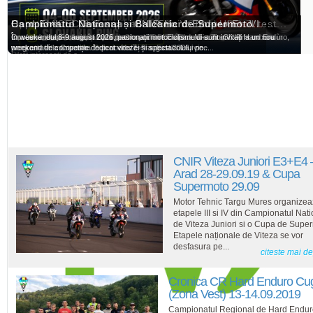
Oportunitate pentru pilotii români: Ohvale GP-7...
Cupa MACEC & European 125cc Youth - Ultimul test...
Hard Enduro Covasna - CNIR Hard Enduro Et. VI -...
Campionatul Național și Balcanic de Supermoto...
Oportunitate pentru piloții români: Ohvale GP-7 la Slovakia Ring
La sfarsitul acestei saptamanii patru sportivi români de Dirt Track vor concura în
Covasna, etapă-cheie în lupta pentru podium! Etapa a VI-a din CNIR Hard Enduro,
În weekendul 8-9 august 2026, pasionații motociclismului sunt invitați la un nou
competiții internaționale. Se vor desfășura: Finala...
programată la Covasna în perioada 7–9 august 2026, vine...
weekend de competiție dedicat vitezei și spectacolului pe...
Piloții interesați de o...
CNIR Viteza Juniori E3+E4 
Arad 28-29.09.19 & Cupa
Supermoto 29.09
Motor Tehnic Targu Mures organize
etapele III si IV din Campionatul Nati
de Viteza Juniori si o Cupa de Supe
Etapele naționale de Viteza se vor
desfasura pe...
citeste mai d
Cronica CR Hard Enduro Cug
(Zona Vest) 13-14.09.2019
Campionatul Regional de Hard Endur