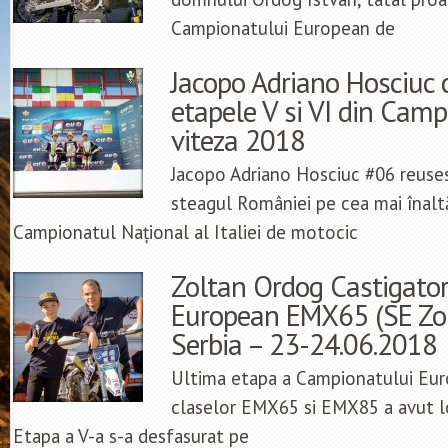
Campionatului European de
Jacopo Adriano Hosciuc 
etapele V si VI din Camp
viteza 2018
Jacopo Adriano Hosciuc #06 reuses
steagul României pe cea mai înalt
Campionatul Național al Italiei de motocic
Zoltan Ordog Castigato
European EMX65 (SE Zon
Serbia – 23-24.06.2018
Ultima etapa a Campionatului Eu
claselor EMX65 si EMX85 a avut loc
Etapa a V-a s-a desfasurat pe