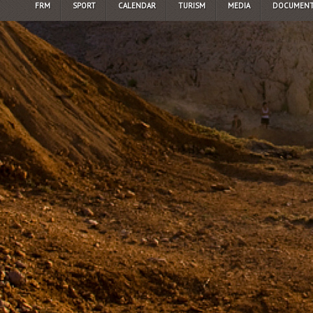
FRM
SPORT
CALENDAR
TURISM
MEDIA
DOCUMENT