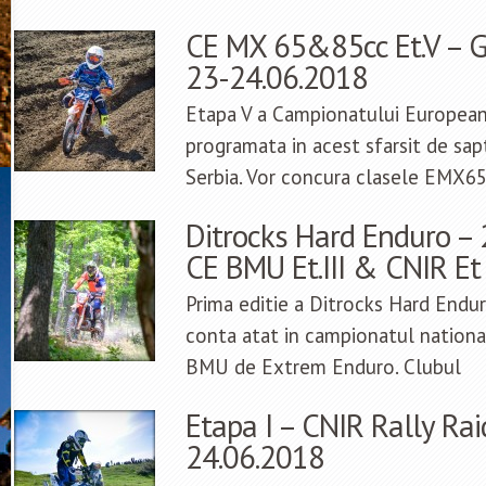
CE MX 65&85cc Et.V – Gl
23-24.06.2018
Etapa V a Campionatului Europea
programata in acest sfarsit de sap
Serbia. Vor concura clasele EMX6
Ditrocks Hard Enduro –
CE BMU Et.III & CNIR Et
Prima editie a Ditrocks Hard Endu
conta atat in campionatul national
BMU de Extrem Enduro. Clubul
Etapa I – CNIR Rally Ra
24.06.2018