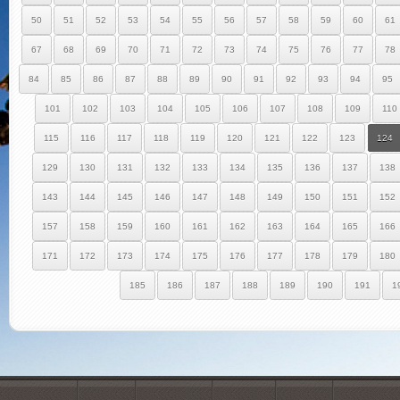
50
51
52
53
54
55
56
57
58
59
60
61
67
68
69
70
71
72
73
74
75
76
77
78
84
85
86
87
88
89
90
91
92
93
94
95
101
102
103
104
105
106
107
108
109
110
115
116
117
118
119
120
121
122
123
124
129
130
131
132
133
134
135
136
137
138
143
144
145
146
147
148
149
150
151
152
157
158
159
160
161
162
163
164
165
166
171
172
173
174
175
176
177
178
179
180
185
186
187
188
189
190
191
1