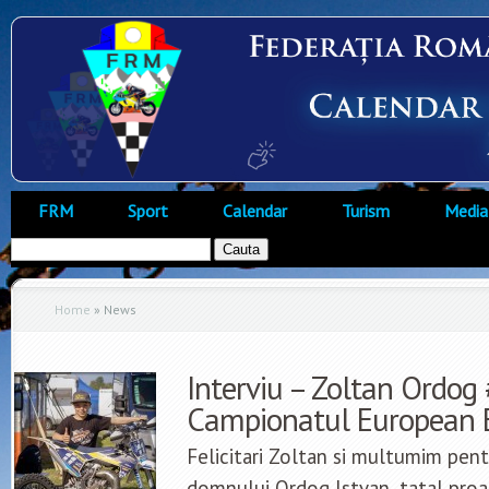
FRM
Sport
Calendar
Turism
Media
Home
»
News
Interviu – Zoltan Ordog
Campionatul European 
Felicitari Zoltan si multumim pent
domnului Ordog Istvan, tatal proas