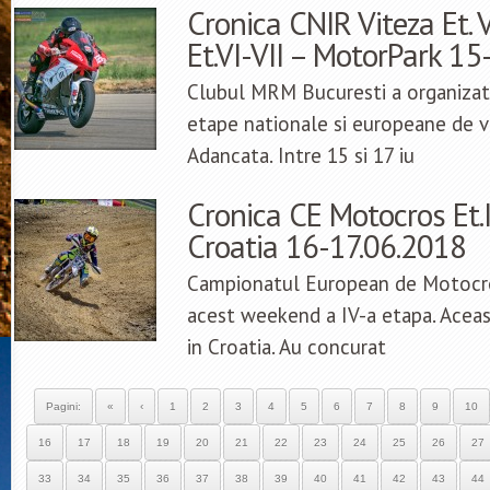
Cronica CNIR Viteza Et.
Et.VI-VII – MotorPark 1
Clubul MRM Bucuresti a organiza
etape nationale si europeane de vi
Adancata. Intre 15 si 17 iu
Cronica CE Motocros Et.
Croatia 16-17.06.2018
Campionatul European de Motocro
acest weekend a IV-a etapa. Aceas
in Croatia. Au concurat
Pagini:
«
‹
1
2
3
4
5
6
7
8
9
10
16
17
18
19
20
21
22
23
24
25
26
27
33
34
35
36
37
38
39
40
41
42
43
44