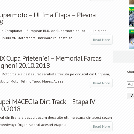
permoto – Ultima Etapa – Plevna
8
ie Campionatul European BMU de Supermoto pe locul III la clasa
clubului VN Motorsport Timisoara reuseste sa
Read More
MX Cupa Prieteniei – Memorial Farcas
ngheni 20.10.2018
Abon
a Motocros s-a desfasurat sambata trecuta pe circuitul din Ungheni,
ubului Motor Tehnic Targu Mures. Aceas
Read More
pei MACEC la Dirt Track – Etapa IV –
.10.2018
al din Braila a gazduit acum doua zile ultima etapa din acest sezon
peedway). Organizatorul acestei etape a
Read More