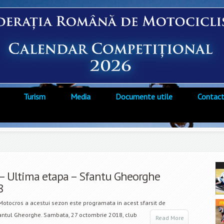
Turism
Media
Documente utile
Contac
– Ultima etapa – Sfantu Gheorghe
8
Motocros a acestui sezon este programata in acest sfarsit de
ntul Gheorghe. Sambata, 27 octombrie 2018, club
Read More