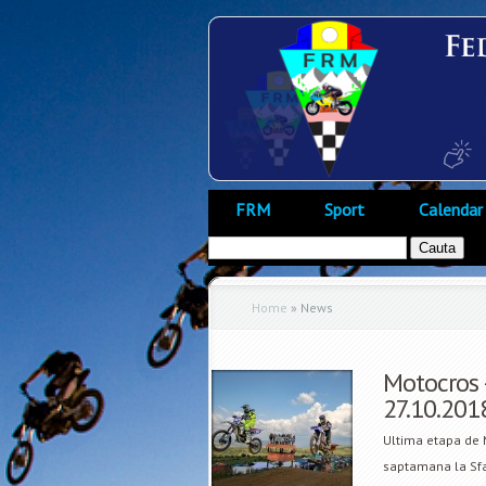
FRM
Sport
Calendar
Home
»
News
Motocros 
27.10.201
Ultima etapa de 
saptamana la Sfa