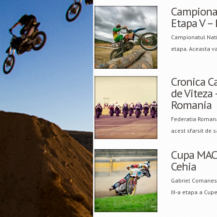
Campionat
Etapa V –
Campionatul Nati
etapa. Aceasta va 
Cronica C
de Viteza 
Romania
Federatia Romana
acest sfarsit de
Cupa MACEC
Cehia
Gabriel Comanescu
III-a etapa a Cup