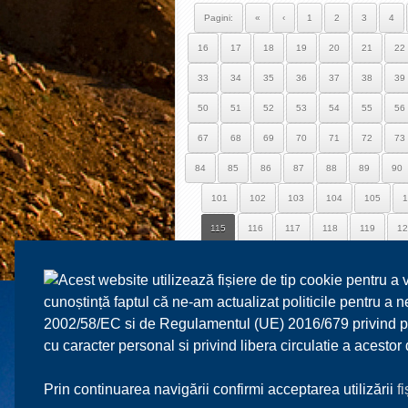
Pagini:
«
‹
1
2
3
4
16
17
18
19
20
21
22
33
34
35
36
37
38
39
50
51
52
53
54
55
56
67
68
69
70
71
72
73
84
85
86
87
88
89
90
101
102
103
104
105
1
115
116
117
118
119
12
129
130
131
132
133
1
Acest website utilizează fișiere de tip cookie pentru a 
143
144
145
146
147
1
cunoștință faptul că ne-am actualizat politicile pentru a
157
158
159
160
161
1
2002/58/EC si de Regulamentul (UE) 2016/679 privind prot
cu caracter personal si privind libera circulatie a acesto
171
172
173
174
175
1
185
186
187
Prin continuarea navigării confirmi acceptarea utilizării
f