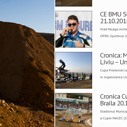
CE BMU Su
21.10.201
Vlad Neaga inche
OPEN. Sportivul 
Cronica: 
Liviu – U
Cupa Prieteniei l
in organizarea cl
Cronica Cu
Braila 20
Stadionul Municip
a Cupei MACEC (S