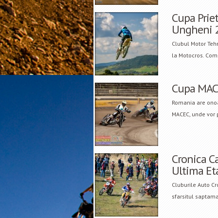
Cupa Prie
Ungheni 
Clubul Motor Teh
la Motocros. Comp
Cupa MACE
Romania are onoa
MACEC, unde vor p
Cronica C
Ultima Et
Cluburile Auto Cr
sfarsitul saptama