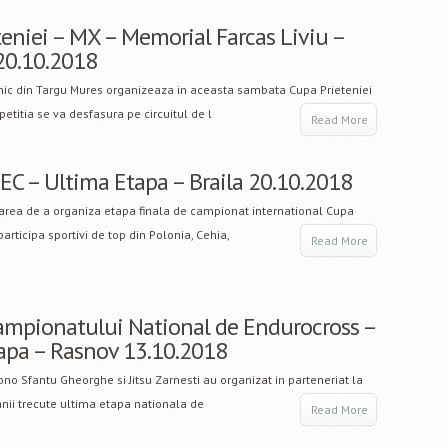
teniei – MX – Memorial Farcas Liviu –
20.10.2018
nic din Targu Mures organizeaza in aceasta sambata Cupa Prieteniei
etitia se va desfasura pe circuitul de l
Read More
C – Ultima Etapa – Braila 20.10.2018
rea de a organiza etapa finala de campionat international Cupa
articipa sportivi de top din Polonia, Cehia,
Read More
ampionatului National de Endurocross –
apa – Rasnov 13.10.2018
ono Sfantu Gheorghe si Jitsu Zarnesti au organizat in parteneriat la
nii trecute ultima etapa nationala de
Read More