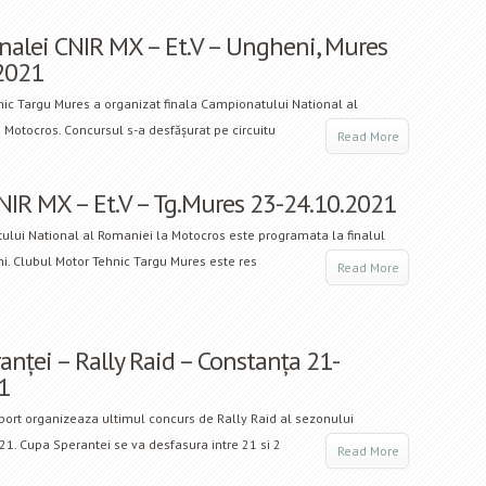
inalei CNIR MX – Et.V – Ungheni, Mures
2021
nic Targu Mures a organizat finala Campionatului National al
Motocros. Concursul s-a desfășurat pe circuitu
Read More
CNIR MX – Et.V – Tg.Mures 23-24.10.2021
ului National al Romaniei la Motocros este programata la finalul
i. Clubul Motor Tehnic Targu Mures este res
Read More
nței – Rally Raid – Constanța 21-
1
port organizeaza ultimul concurs de Rally Raid al sezonului
1. Cupa Sperantei se va desfasura intre 21 si 2
Read More