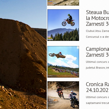
Steaua Bu
la Motocr
Zarnesti 
Clubul Jitsu Zarn
Concursul s-a des
Campionat
Zarnesti 
Ultimul concurs d
judetul Brasov, in
Cronica Ra
24.10.202
Ultimul concurs d
saptamanii trecut