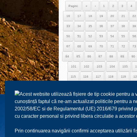
Pagini:
«
‹
1
2
3
4
16
17
18
19
20
21
22
33
34
35
36
37
38
39
50
51
52
53
54
55
56
67
68
69
70
71
72
73
84
85
86
87
88
89
90
101
102
103
104
105
1
115
116
117
118
119
12
129
130
131
132
133
1
Acest website utilizează fișiere de tip cookie pentru a 
143
144
145
146
147
1
cunoștință faptul că ne-am actualizat politicile pentru a
157
158
159
160
161
1
2002/58/EC si de Regulamentul (UE) 2016/679 privind prot
cu caracter personal si privind libera circulatie a acesto
171
172
173
174
175
1
185
186
187
Prin continuarea navigării confirmi acceptarea utilizării
f