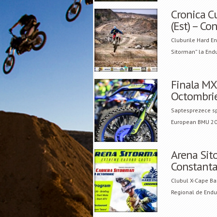
Cronica C
(Est) – Co
Cluburile Hard E
Sitorman” la End
Finala MX
Octombri
Saptesprezece spo
European BMU 202
Arena Sit
Constanta
Clubul X-Cape Ba
Regional de Endur