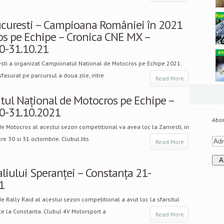
curesti – Campioana României în 2021
os pe Echipe – Cronica CNE MX –
30-31.10.21
esti a organizat Campionatul National de Motocros pe Echipe 2021.
fasurat pe parcursul a doua zile, intre
Read More
ul Național de Motocros pe Echipe –
30-31.10.2021
Abon
e Motocros al acestui sezon competitional va avea loc la Zarnesti, in
tre 30 si 31 octombrie. Clubul Jits
Read More
liului Speranței – Constanța 21-
1
e Rally Raid al acestui sezon competitional a avut loc la sfarsitul
e la Constanta. Clubul 4V Motorsport a
Read More