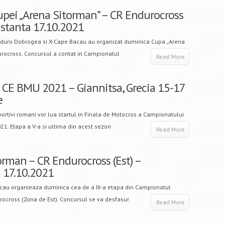
upei „Arena Sitorman” – CR Endurocross
nstanta 17.10.2021
nduro Dobrogea si X-Cape Bacau au organizat duminica Cupa „Arena
urocross. Concursul a contat in Campionatul
Read More
 CE BMU 2021 – Giannitsa, Grecia 15-17
e
rtivi romani vor lua startul in Finala de Motocros a Campionatului
1. Etapa a V-a si ultima din acest sezon
Read More
orman – CR Endurocross (Est) –
 17.10.2021
cau organieaza duminica cea de a III-a etapa din Campionatul
ocross (Zona de Est). Concursul se va desfasur
Read More