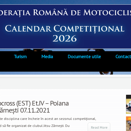
Turism
Media
Documente utile
Contac
ross (EST) Et.IV – Poiana
ărnești 07.11.2021
e disciplina care încheie în acest an sezonul competițional,
să fie organizat de clubul Jitsu Zărnești. Du
Read More