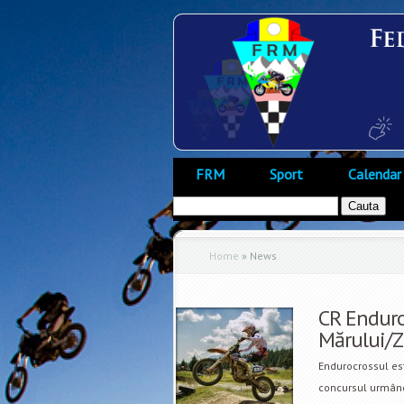
FRM
Sport
Calendar
Home
»
News
CR Enduroc
Mărului/Z
Endurocrossul est
concursul urmând 