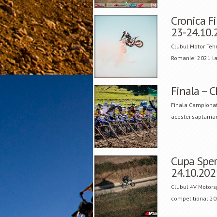
Cronica F
23-24.10.
Clubul Motor Teh
Romaniei 2021 la 
Finala – 
Finala Campionat
acestei saptaman
Cupa Spera
24.10.202
Clubul 4V Motors
competitional 202