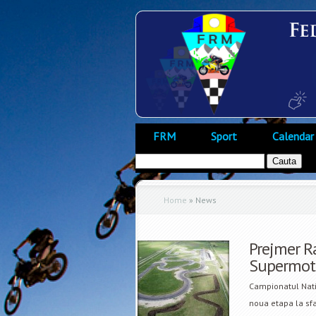
FRM
Sport
Calendar
Home
»
News
Prejmer R
Supermoto 
Campionatul Nati
noua etapa la sfa