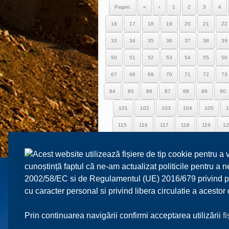
Pagini:
«
‹
1
2
3
4
16
17
18
19
20
21
22
33
34
35
36
37
38
39
50
51
52
53
54
55
56
67
68
69
70
71
72
73
84
85
86
87
88
89
90
101
102
103
104
105
1
115
116
117
118
119
12
129
130
131
132
133
1
Acest website utilizează fișiere de tip cookie pentru a 
143
144
145
146
147
1
cunoștință faptul că ne-am actualizat politicile pentru a
157
158
159
160
161
1
2002/58/EC si de Regulamentul (UE) 2016/679 privind prot
cu caracter personal si privind libera circulatie a acesto
171
172
173
174
175
1
185
186
187
Prin continuarea navigării confirmi acceptarea utilizării
f