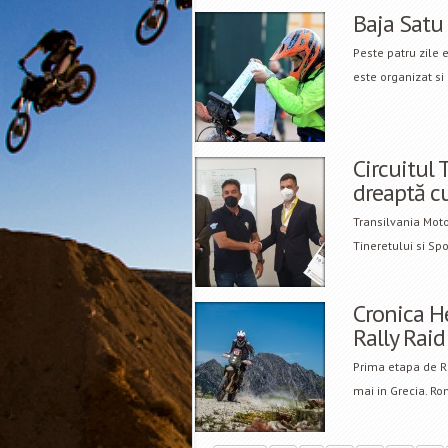
Baja Satu
Peste patru zile 
este organizat si
Circuitul 
dreaptă c
Transilvania Moto
Tineretului si Sp
Cronica H
Rally Raid
Prima etapa de R
mai in Grecia. Ro