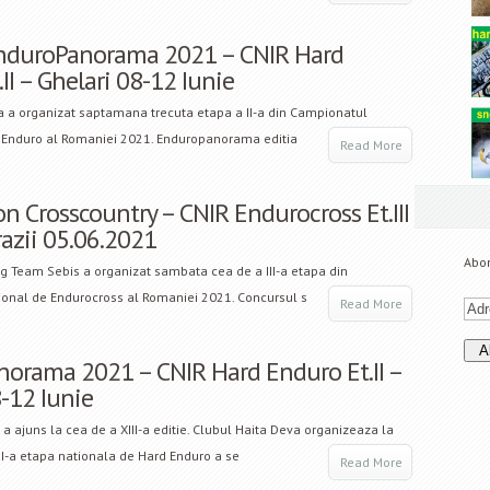
nduroPanorama 2021 – CNIR Hard
II – Ghelari 08-12 Iunie
a a organizat saptamana trecuta etapa a II-a din Campionatul
 Enduro al Romaniei 2021. Enduropanorama editia
Read More
on Crosscountry – CNIR Endurocross Et.III
razii 05.06.2021
Abon
g Team Sebis a organizat sambata cea de a III-a etapa din
onal de Endurocross al Romaniei 2021. Concursul s
Read More
orama 2021 – CNIR Hard Enduro Et.II –
-12 Iunie
ajuns la cea de a XIII-a editie. Clubul Haita Deva organizeaza la
II-a etapa nationala de Hard Enduro a se
Read More