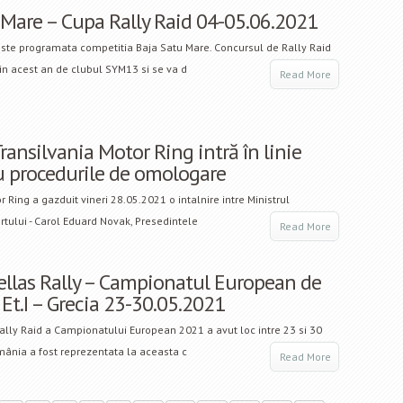
 Mare – Cupa Rally Raid 04-05.06.2021
este programata competitia Baja Satu Mare. Concursul de Rally Raid
 in acest an de clubul SYM13 si se va d
Read More
Transilvania Motor Ring intră în linie
u procedurile de omologare
r Ring a gazduit vineri 28.05.2021 o intalnire intre Ministrul
ortului - Carol Eduard Novak, Presedintele
Read More
ellas Rally – Campionatul European de
 Et.I – Grecia 23-30.05.2021
ally Raid a Campionatului European 2021 a avut loc intre 23 si 30
mânia a fost reprezentata la aceasta c
Read More