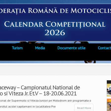
Turism
Media
Documente utile
Contac
aceway – Campionatul National de
si Viteza Jr. Et.V – 18-20.06.2021
onal de Supermoto si Viteza Juniori pe Motodrom are programata o
rsitul acstei saptamani in localitatea Pre
Read More