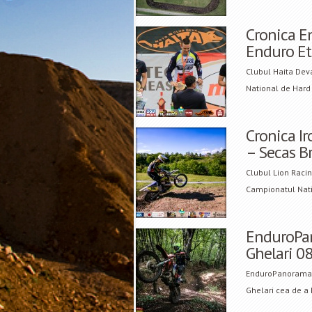
Cronica E
Enduro Et.
Clubul Haita Dev
National de Hard
Cronica Ir
– Secas B
Clubul Lion Racin
Campionatul Nati
EnduroPan
Ghelari 08
EnduroPanorama a 
Ghelari cea de a 