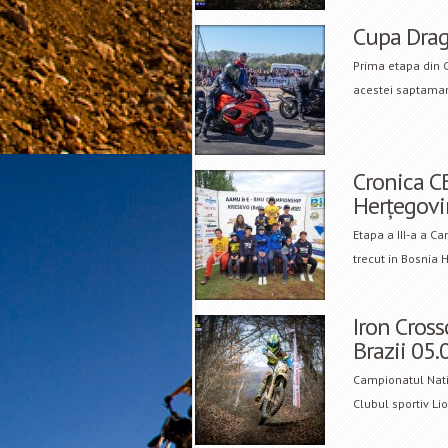
Cupa Drag
Prima etapa din 
acestei saptamani
Cronica CB
Herțegovi
Etapa a III-a a C
trecut in Bosnia 
Iron Cross
Brazii 05
Campionatul Natio
Clubul sportiv L