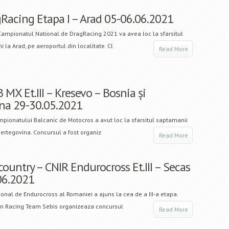
Racing Etapa I – Arad 05-06.06.2021
Campionatul National de DragRacing 2021 va avea loc la sfarsitul
 la Arad, pe aeroportul din localitate. Cl
Read More
 MX Et.III – Kresevo – Bosnia și
na 29-30.05.2021
ampionatului Balcanic de Motocros a avut loc la sfarsitul saptamanii
Hertegovina. Concursul a fost organiz
Read More
country – CNIR Endurocross Et.III – Secas
.06.2021
nal de Endurocross al Romaniei a ajuns la cea de a III-a etapa.
ion Racing Team Sebis organizeaza concursul
Read More