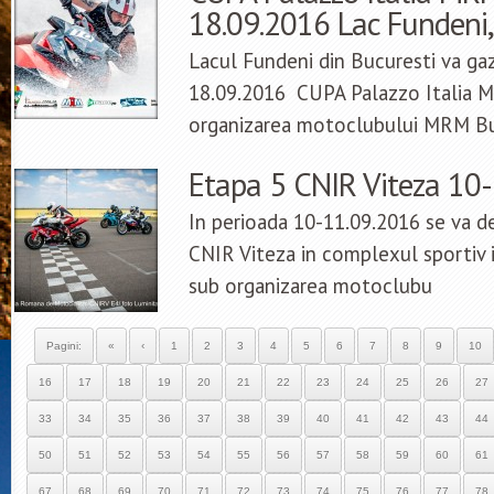
18.09.2016 Lac Fundeni,
Lacul Fundeni din Bucuresti va gaz
18.09.2016 CUPA Palazzo Italia M
organizarea motoclubului MRM B
Etapa 5 CNIR Viteza 10
In perioada 10-11.09.2016 se va de
CNIR Viteza in complexul sportiv 
sub organizarea motoclubu
Pagini:
«
‹
1
2
3
4
5
6
7
8
9
10
16
17
18
19
20
21
22
23
24
25
26
27
33
34
35
36
37
38
39
40
41
42
43
44
50
51
52
53
54
55
56
57
58
59
60
61
67
68
69
70
71
72
73
74
75
76
77
78