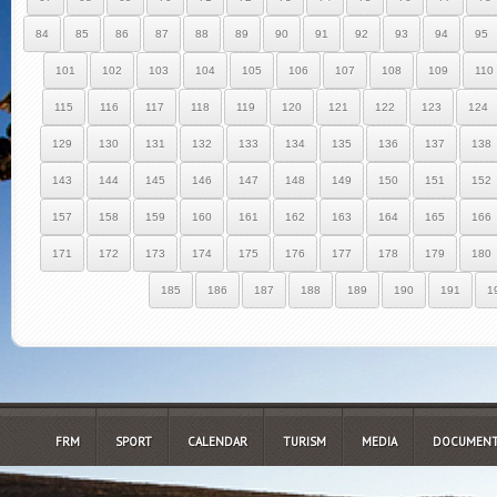
84
85
86
87
88
89
90
91
92
93
94
95
101
102
103
104
105
106
107
108
109
110
115
116
117
118
119
120
121
122
123
124
129
130
131
132
133
134
135
136
137
138
143
144
145
146
147
148
149
150
151
152
157
158
159
160
161
162
163
164
165
166
171
172
173
174
175
176
177
178
179
180
185
186
187
188
189
190
191
1
FRM
SPORT
CALENDAR
TURISM
MEDIA
DOCUMENT