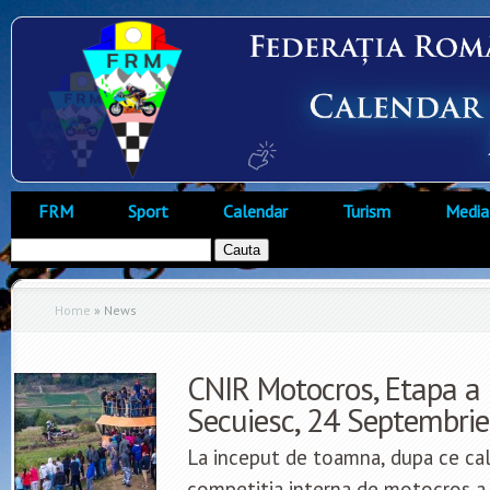
FRM
Sport
Calendar
Turism
Media
Home
»
News
CNIR Motocros, Etapa a 
Secuiesc, 24 Septembri
La inceput de toamna, dupa ce cal
competitia interna de motocros a