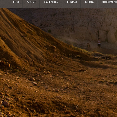
FRM
SPORT
CALENDAR
TURISM
MEDIA
DOCUMENT