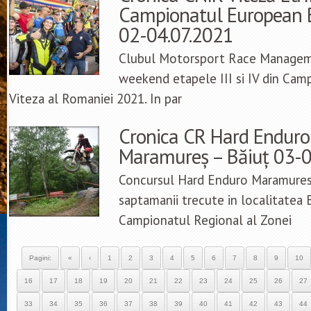
Campionatul European BMU
02-04.07.2021
Clubul Motorsport Race Manageme
weekend etapele III si IV din Cam
Viteza al Romaniei 2021. In par
Cronica CR Hard Enduro
Maramureș – Băiuț 03-0
Concursul Hard Enduro Maramures a
saptamanii trecute in localitatea B
Campionatul Regional al Zonei
Pagini:
«
‹
1
2
3
4
5
6
7
8
9
10
16
17
18
19
20
21
22
23
24
25
26
27
33
34
35
36
37
38
39
40
41
42
43
44