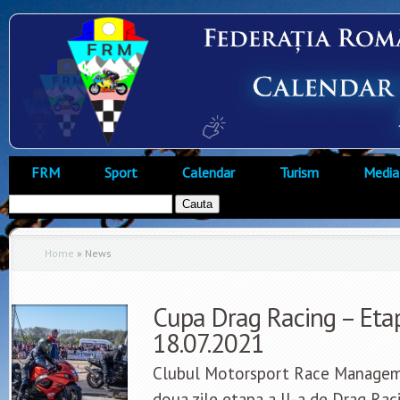
FRM
Sport
Calendar
Turism
Media
Home
»
News
Cupa Drag Racing – Eta
18.07.2021
Clubul Motorsport Race Managem
doua zile etapa a II-a de Drag Rac