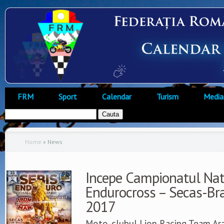
FRM
Sport
Calendar
Turism
Media
Home
»
News
Incepe Campionatul Nat
Endurocross – Secas-Bra
2017
Moto-clubul Lion Racing Team Ara