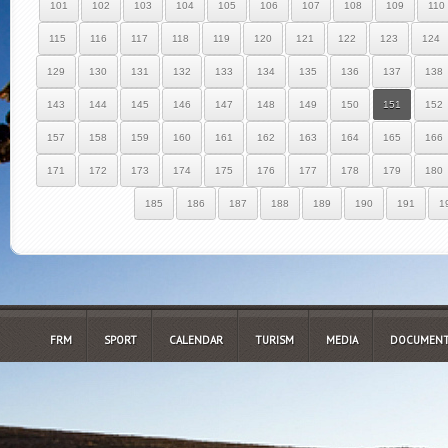
101
102
103
104
105
106
107
108
109
110
115
116
117
118
119
120
121
122
123
124
129
130
131
132
133
134
135
136
137
138
143
144
145
146
147
148
149
150
151
152
157
158
159
160
161
162
163
164
165
166
171
172
173
174
175
176
177
178
179
180
185
186
187
188
189
190
191
1
FRM
SPORT
CALENDAR
TURISM
MEDIA
DOCUMENT