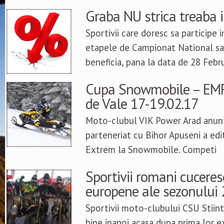
Graba NU strica treaba 
Sportivii care doresc sa participe 
etapele de Campionat National s
beneficia, pana la data de 28 Febr
Cupa Snowmobile – EMF
de Vale 17-19.02.17
Moto-clubul VIK Power Arad anunt
parteneriat cu Bihor Apuseni a edi
Extrem la Snowmobile. Competi
Sportivii romani cucere
europene ale sezonului
Sportivii moto-clubului CSU Stiint
bine inapoi acasa dupa prima lor e