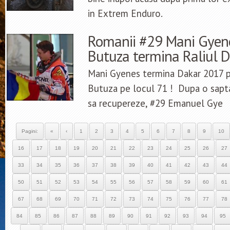
in Extrem Enduro.
Romanii #29 Mani Gyene
Butuza termina Raliul 
Mani Gyenes termina Dakar 2017 p
Butuza pe locul 71 ! Dupa o sapt
sa recupereze, #29 Emanuel Gye
Pagini:
«
‹
1
2
3
4
5
6
7
8
9
10
16
17
18
19
20
21
22
23
24
25
26
27
33
34
35
36
37
38
39
40
41
42
43
44
50
51
52
53
54
55
56
57
58
59
60
61
67
68
69
70
71
72
73
74
75
76
77
78
84
85
86
87
88
89
90
91
92
93
94
95