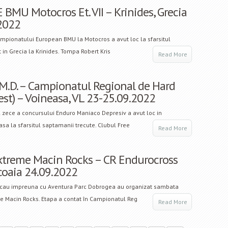
 BMU Motocros Et. VII – Krinides, Grecia
2022
ampionatului European BMU la Motocros a avut loc la sfarsitul
 in Grecia la Krinides. Tompa Robert Kris
Read More
.M.D. – Campionatul Regional de Hard
est) – Voineasa, VL 23-25.09.2022
 zece a concursului Enduro Maniaco Depresiv a avut loc in
asa la sfarsitul saptamanii trecute. Clubul Free
Read More
xtreme Macin Rocks – CR Endurocross
rcoaia 24.09.2022
acau impreuna cu Aventura Parc Dobrogea au organizat sambata
e Macin Rocks. Etapa a contat în Campionatul Reg
Read More