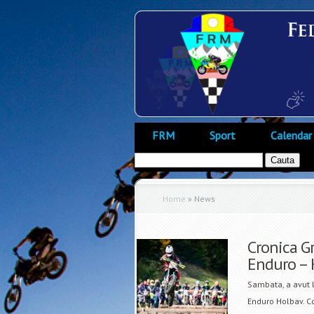
FRM
Sport
Calendar
Home
»
News
Cronica G
Enduro – 
Sambata, a avut l
Enduro Holbav. Co