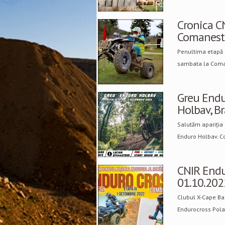
Cronica CN
Comanesti
Penultima etapă 
sambata la Coman
Greu Endu
Holbav, B
Salutăm apariția 
Enduro Holbav. Co
CNIR Endur
01.10.202
Clubul X-Cape Ba
Endurocross Polar