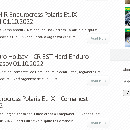
IR Endurocross Polaris Et. IX –
 01.10.2022
a Campionatului National de Endurocross Polaris s-a disputat
esti. Clubul X-Cape Bacau a organizat concursul
Read More
ro Holbav – CR EST Hard Enduro –
rasov 01.10.2022
Abon
unei noi competiții de Hard Enduro în centrul tarii, regionala Greu
ncursul va fi organizat de clubul Jits
Read More
ocross Polaris Et. IX – Comanesti
2
cau organizează penultima etapă a Campionatului Național de
is 2022. Concursul se va disputa la Comănești,
Read More