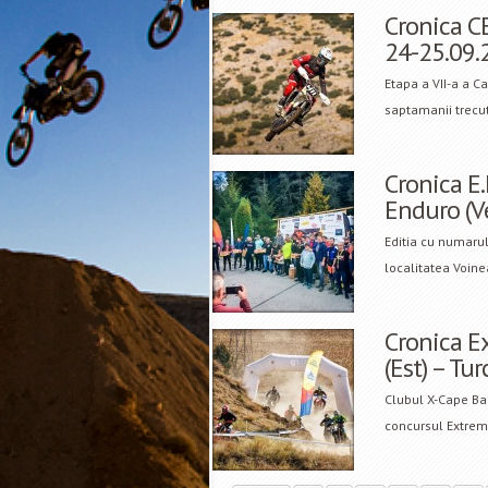
Cronica CE
24-25.09.
Etapa a VII-a a C
saptamanii trecut
Cronica E
Enduro (V
Editia cu numarul
localitatea Voine
Cronica E
(Est) – Tu
Clubul X-Cape B
concursul Extrem