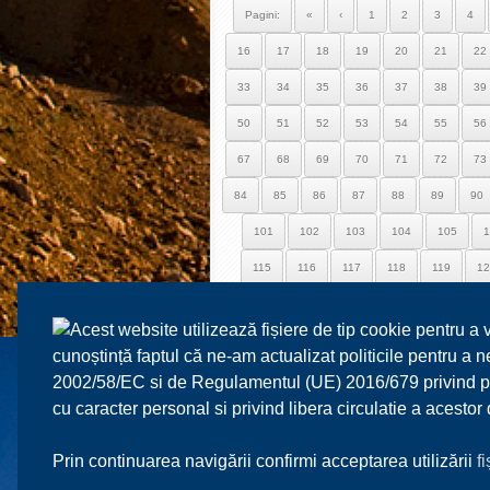
Pagini:
«
‹
1
2
3
4
16
17
18
19
20
21
22
33
34
35
36
37
38
39
50
51
52
53
54
55
56
67
68
69
70
71
72
73
84
85
86
87
88
89
90
101
102
103
104
105
1
115
116
117
118
119
12
129
130
131
132
133
1
Acest website utilizează fișiere de tip cookie pentru a 
143
144
145
146
147
1
cunoștință faptul că ne-am actualizat politicile pentru a
157
158
159
160
161
1
2002/58/EC si de Regulamentul (UE) 2016/679 privind prot
cu caracter personal si privind libera circulatie a acesto
171
172
173
174
175
1
185
186
187
Prin continuarea navigării confirmi acceptarea utilizării
f