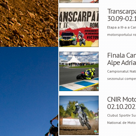
Transcarpa
30.09-02.
Etapa a III-a a C
motorsportului ro
Finala Ca
Alpe Adri
Campionatul Nati
sezonului competi
CNIR Moto
02.10.202
Clubul Sportiv S
National de Moto