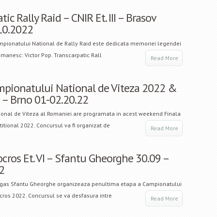
tic Rally Raid – CNIR Et. III – Brasov
10.2022
ampionatului National de Rally Raid este dedicata memoriei legendei
manesc: Victor Pop. Transcarpatic Rall
Read More
mpionatului National de Viteza 2022 &
a – Brno 01-02.20.22
onal de Viteza al Romaniei are programata in acest weekend Finala
tional 2022. Concursul va fi organizat de
Read More
cros Et. VI – Sfantu Gheorghe 30.09 –
2
ugas Sfantu Gheorghe organizeaza penultima etapa a Campionatului
cros 2022. Concursul se va desfasura intre
Read More