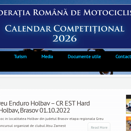
Turism
Media
Documente utile
Contac
reu Enduro Holbav – CR EST Hard
Holbav, Brasov 01.10.2022
oc in localitatea Holbav din judetul Brasov etapa regionala Greu
ncursul organizat de clubul Jitsu Zarnest
Read More