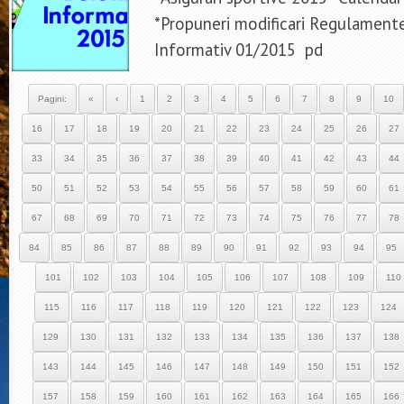
*Propuneri modificari Regulamente
Informativ 01/2015 pd
Pagini:
«
‹
1
2
3
4
5
6
7
8
9
10
16
17
18
19
20
21
22
23
24
25
26
27
33
34
35
36
37
38
39
40
41
42
43
44
50
51
52
53
54
55
56
57
58
59
60
61
67
68
69
70
71
72
73
74
75
76
77
78
84
85
86
87
88
89
90
91
92
93
94
95
101
102
103
104
105
106
107
108
109
110
115
116
117
118
119
120
121
122
123
124
129
130
131
132
133
134
135
136
137
138
143
144
145
146
147
148
149
150
151
152
157
158
159
160
161
162
163
164
165
166