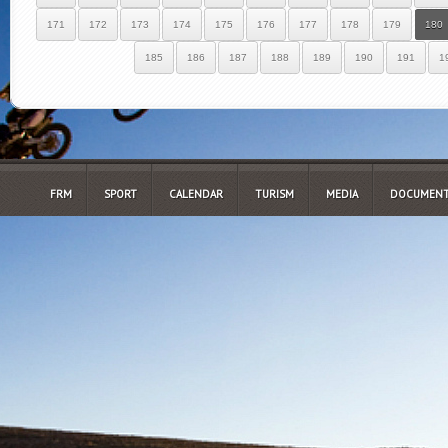
171
172
173
174
175
176
177
178
179
180
185
186
187
188
189
190
191
1
FRM
SPORT
CALENDAR
TURISM
MEDIA
DOCUMENT