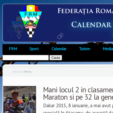
FRM
Sport
Calendar
Turism
Media
Home
»
News
Mani locul 2 in clasame
Maraton si pe 32 la gen
Dakar 2015, 8 ianuarie, a mai avut
specială în Atacama, de această da