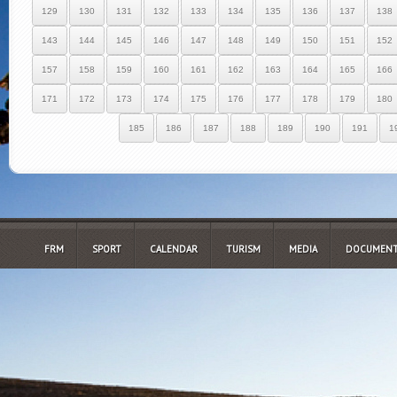
129
130
131
132
133
134
135
136
137
138
143
144
145
146
147
148
149
150
151
152
157
158
159
160
161
162
163
164
165
166
171
172
173
174
175
176
177
178
179
180
185
186
187
188
189
190
191
1
FRM
SPORT
CALENDAR
TURISM
MEDIA
DOCUMENT