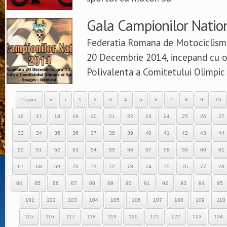
Gala Campionilor Natio
Federatia Romana de Motociclism
20 Decembrie 2014, incepand cu or
Polivalenta a Comitetului Olimpic 
Pagini:
«
‹
1
2
3
4
5
6
7
8
9
10
16
17
18
19
20
21
22
23
24
25
26
27
33
34
35
36
37
38
39
40
41
42
43
44
50
51
52
53
54
55
56
57
58
59
60
61
67
68
69
70
71
72
73
74
75
76
77
78
84
85
86
87
88
89
90
91
92
93
94
95
101
102
103
104
105
106
107
108
109
110
115
116
117
118
119
120
121
122
123
124